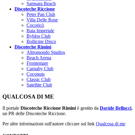
Samsara Beach
Discoteche Riccione
Peter Pan Club
Villa Delle Rose
Cocoricò
Baia Imperiale
Byblos Club
Bollicine Disco
Discoteche Rimini
Altromondo Studios
Beach Arena
Frontemare
Carnaby Club
Coconuts
Classic Club
Satellite Club
QUALCOSA DI ME
Il portale
Discoteche Riccione Rimini
è gestito da
Davide Bellucci
,
un PR delle Discoteche Riccione.
Per altre informazioni sull'autore cliccare sul link
Qualcosa di me