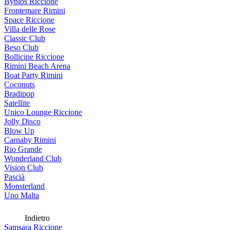
Byblos Riccione
Frontemare Rimini
Space Riccione
Villa delle Rose
Classic Club
Beso Club
Bollicine Riccione
Rimini Beach Arena
Boat Party Rimini
Coconuts
Bradipop
Satellite
Unico Lounge Riccione
Jolly Disco
Blow Up
Carnaby Rimini
Rio Grande
Wonderland Club
Vision Club
Pascià
Monsterland
Uno Malta
Indietro
Samsara Riccione