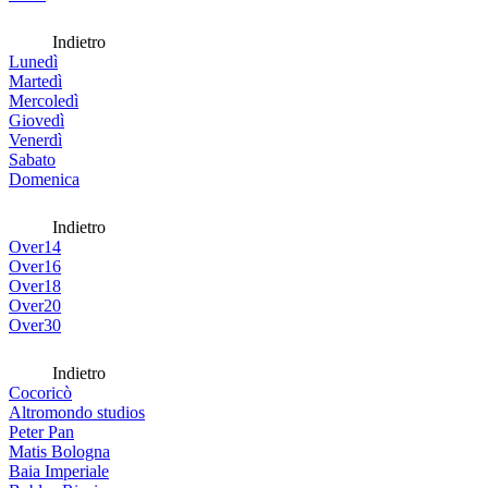
Indietro
Lunedì
Martedì
Mercoledì
Giovedì
Venerdì
Sabato
Domenica
Indietro
Over14
Over16
Over18
Over20
Over30
Indietro
Cocoricò
Altromondo studios
Peter Pan
Matis Bologna
Baia Imperiale