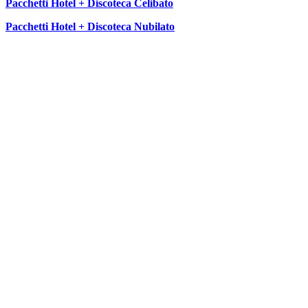
Pacchetti Hotel + Discoteca Celibato
Pacchetti Hotel + Discoteca Nubilato
SEGUICI SU: