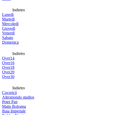
Indietro
Lunedì
Martedì
Mercoledì
Giovedì
Venerdì
Sabato
Domenica
Indietro
Over14
Over16
Over18
Over20
Over30
Indietro
Cocoricò
Altromondo studios
Peter Pan
Matis Bologna
Baia Imperiale