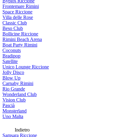
Byblos Riccione
Frontemare Rimini
Space Riccione
Villa delle Rose
Classic Club
Beso Club
Bollicine Riccione
Rimini Beach Arena
Boat Party Rimini
Coconuts
Bradipop
Satellite
Unico Lounge Riccione
Jolly Disco
Blow Up
Carnaby Rimini
Rio Grande
Wonderland Club
Vision Club
Pascià
Monsterland
Uno Malta
Indietro
Samsara Riccione