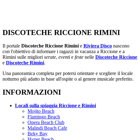
DISCOTECHE RICCIONE RIMINI
Il portale
Discoteche Riccione Rimini
e
Riviera Disco
nascono
con l'obiettivo di informare i ragazzi in vacanza a Riccione e a
Rimini sulle migliori
serate
,
eventi
e
feste
nelle
Discoteche Riccione
e
Discoteche Rimini
.
Una panoramica completa per potersi orientare e scegliere il locale
notturno più adatto in base all'ospite o al genere musicale preferito.
INFORMAZIONI
Locali sulla spiaggia Riccione e Rimini
Mojito Beach
Flamingo Beach
Opera Beach Club
Malindi Beach Cafe
Beky Bay
Hyper Beach