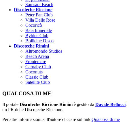
Samsara Beach
Discoteche Riccione
Peter Pan Club
Villa Delle Rose
Cocoricò
Baia Imperiale
Byblos Club
Bollicine Disco
Discoteche Rimini
Altromondo Studios
Beach Arena
Frontemare
Carnaby Club
Coconuts
Classic Club
Satellite Club
QUALCOSA DI ME
Il portale
Discoteche Riccione Rimini
è gestito da
Davide Bellucci
,
un PR delle Discoteche Riccione.
Per altre informazioni sull'autore cliccare sul link
Qualcosa di me