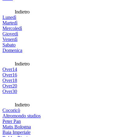
Indietro
Lunedì
Martedì
Mercoledì
Giovedì
Venerdì
Sabato
Domenica
Indietro
Over14
Over16
Over18
Over20
Over30
Indietro
Cocoricò
Altromondo studios
Peter Pan
Matis Bologna
Baia Imperiale