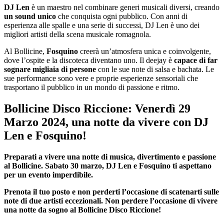
DJ Len
è un maestro nel combinare generi musicali diversi, creando
un sound unico
che conquista ogni pubblico. Con anni di
esperienza alle spalle e una serie di successi, DJ Len è uno dei
migliori artisti della scena musicale romagnola.
Al Bollicine,
Fosquino
creerà un’atmosfera unica e coinvolgente,
dove l’ospite e la discoteca diventano uno. Il deejay è
capace di far
sognare migliaia di persone
con le sue note di salsa e bachata. Le
sue performance sono vere e proprie esperienze sensoriali che
trasportano il pubblico in un mondo di passione e ritmo.
Bollicine Disco Riccione: Venerdì 29
Marzo 2024, una notte da vivere con DJ
Len e Fosquino!
Preparati a vivere una notte di musica, divertimento e passione
al Bollicine.
Sabato 30 marzo
, DJ Len e Fosquino ti aspettano
per un evento imperdibile.
Prenota il tuo posto e non perderti l’occasione di scatenarti sulle
note di due artisti eccezionali. Non perdere l’occasione di vivere
una notte da sogno al
Bollicine Disco Riccione
!