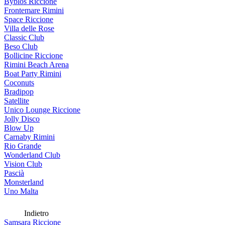
Byblos Riccione
Frontemare Rimini
Space Riccione
Villa delle Rose
Classic Club
Beso Club
Bollicine Riccione
Rimini Beach Arena
Boat Party Rimini
Coconuts
Bradipop
Satellite
Unico Lounge Riccione
Jolly Disco
Blow Up
Carnaby Rimini
Rio Grande
Wonderland Club
Vision Club
Pascià
Monsterland
Uno Malta
Indietro
Samsara Riccione