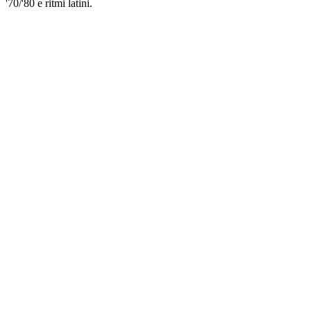
'70/'80 e ritmi latini.