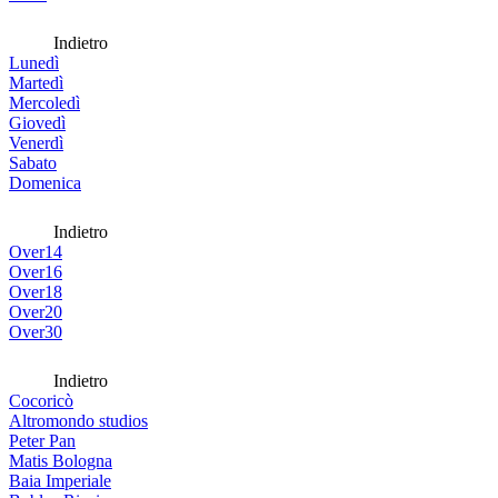
Indietro
Lunedì
Martedì
Mercoledì
Giovedì
Venerdì
Sabato
Domenica
Indietro
Over14
Over16
Over18
Over20
Over30
Indietro
Cocoricò
Altromondo studios
Peter Pan
Matis Bologna
Baia Imperiale