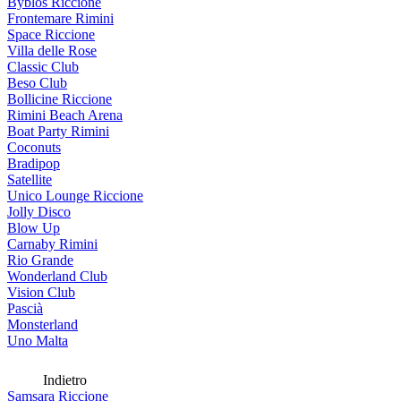
Byblos Riccione
Frontemare Rimini
Space Riccione
Villa delle Rose
Classic Club
Beso Club
Bollicine Riccione
Rimini Beach Arena
Boat Party Rimini
Coconuts
Bradipop
Satellite
Unico Lounge Riccione
Jolly Disco
Blow Up
Carnaby Rimini
Rio Grande
Wonderland Club
Vision Club
Pascià
Monsterland
Uno Malta
Indietro
Samsara Riccione