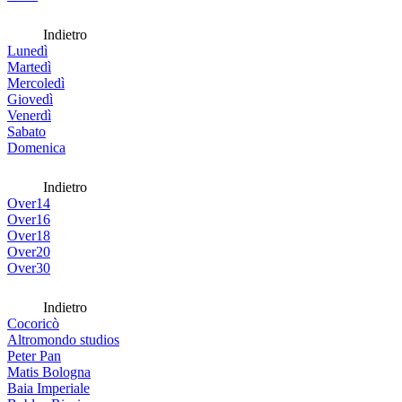
Indietro
Lunedì
Martedì
Mercoledì
Giovedì
Venerdì
Sabato
Domenica
Indietro
Over14
Over16
Over18
Over20
Over30
Indietro
Cocoricò
Altromondo studios
Peter Pan
Matis Bologna
Baia Imperiale