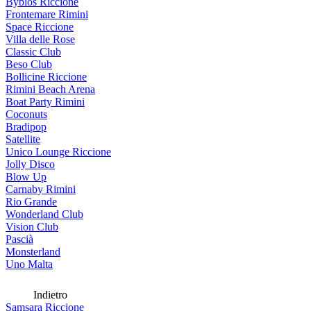
Byblos Riccione
Frontemare Rimini
Space Riccione
Villa delle Rose
Classic Club
Beso Club
Bollicine Riccione
Rimini Beach Arena
Boat Party Rimini
Coconuts
Bradipop
Satellite
Unico Lounge Riccione
Jolly Disco
Blow Up
Carnaby Rimini
Rio Grande
Wonderland Club
Vision Club
Pascià
Monsterland
Uno Malta
Indietro
Samsara Riccione