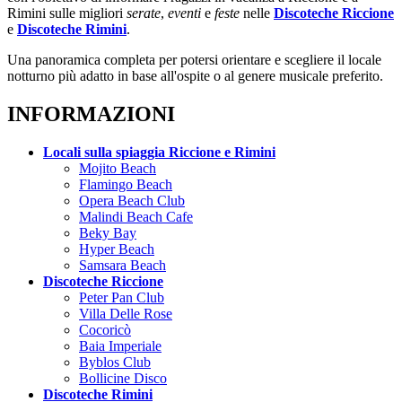
Rimini sulle migliori
serate
,
eventi
e
feste
nelle
Discoteche Riccione
e
Discoteche Rimini
.
Una panoramica completa per potersi orientare e scegliere il locale
notturno più adatto in base all'ospite o al genere musicale preferito.
INFORMAZIONI
Locali sulla spiaggia Riccione e Rimini
Mojito Beach
Flamingo Beach
Opera Beach Club
Malindi Beach Cafe
Beky Bay
Hyper Beach
Samsara Beach
Discoteche Riccione
Peter Pan Club
Villa Delle Rose
Cocoricò
Baia Imperiale
Byblos Club
Bollicine Disco
Discoteche Rimini