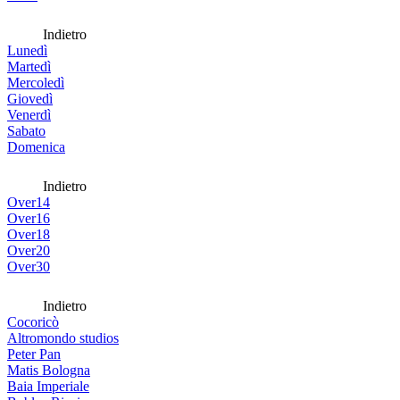
Indietro
Lunedì
Martedì
Mercoledì
Giovedì
Venerdì
Sabato
Domenica
Indietro
Over14
Over16
Over18
Over20
Over30
Indietro
Cocoricò
Altromondo studios
Peter Pan
Matis Bologna
Baia Imperiale