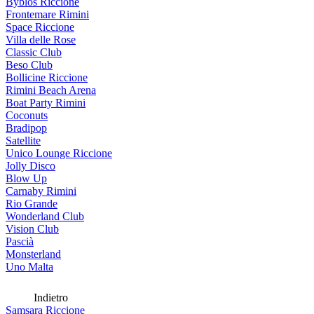
Byblos Riccione
Frontemare Rimini
Space Riccione
Villa delle Rose
Classic Club
Beso Club
Bollicine Riccione
Rimini Beach Arena
Boat Party Rimini
Coconuts
Bradipop
Satellite
Unico Lounge Riccione
Jolly Disco
Blow Up
Carnaby Rimini
Rio Grande
Wonderland Club
Vision Club
Pascià
Monsterland
Uno Malta
Indietro
Samsara Riccione