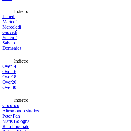
Indietro
Lunedì
Martedì
Mercoledì
Giovedì
Venerdì
Sabato
Domenica
Indietro
Over14
Over16
Over18
Over20
Over30
Indietro
Cocoricò
Altromondo studios
Peter Pan
Matis Bologna
Baia Imperiale