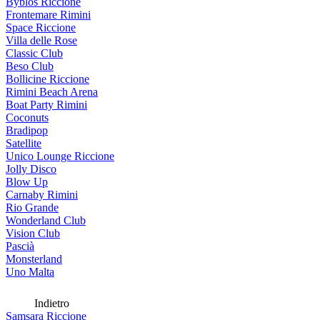
Byblos Riccione
Frontemare Rimini
Space Riccione
Villa delle Rose
Classic Club
Beso Club
Bollicine Riccione
Rimini Beach Arena
Boat Party Rimini
Coconuts
Bradipop
Satellite
Unico Lounge Riccione
Jolly Disco
Blow Up
Carnaby Rimini
Rio Grande
Wonderland Club
Vision Club
Pascià
Monsterland
Uno Malta
Indietro
Samsara Riccione