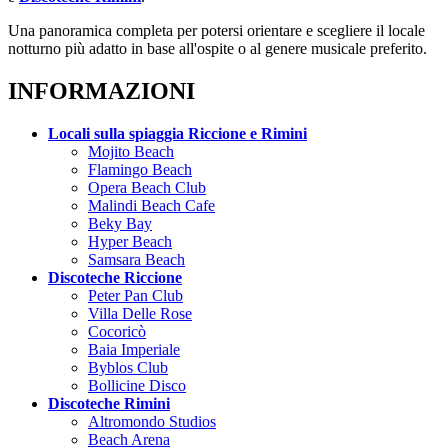
Una panoramica completa per potersi orientare e scegliere il locale
notturno più adatto in base all'ospite o al genere musicale preferito.
INFORMAZIONI
Locali sulla spiaggia Riccione e Rimini
Mojito Beach
Flamingo Beach
Opera Beach Club
Malindi Beach Cafe
Beky Bay
Hyper Beach
Samsara Beach
Discoteche Riccione
Peter Pan Club
Villa Delle Rose
Cocoricò
Baia Imperiale
Byblos Club
Bollicine Disco
Discoteche Rimini
Altromondo Studios
Beach Arena