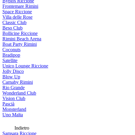
Byblos Riccione
Frontemare Rimini
Space Riccione
Villa delle Rose
Classic Club
Beso Club
Bollicine Riccione
Rimini Beach Arena
Boat Party Rimini
Coconuts
Bradipop
Satellite
Unico Lounge Riccione
Jolly Disco
Blow Up
Carnaby Rimini
Rio Grande
Wonderland Club
Vision Club
Pascià
Monsterland
Uno Malta
Indietro
Samsara Riccione