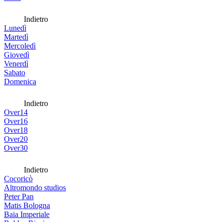
Indietro
Lunedì
Martedì
Mercoledì
Giovedì
Venerdì
Sabato
Domenica
Indietro
Over14
Over16
Over18
Over20
Over30
Indietro
Cocoricò
Altromondo studios
Peter Pan
Matis Bologna
Baia Imperiale