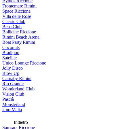
Byblos Riccione
Frontemare Rimini
Space Riccione
Villa delle Rose
Classic Club
Beso Club
Bollicine Riccione
Rimini Beach Arena
Boat Party Rimini
Coconuts
Bradipop
Satellite
Unico Lounge Riccione
Jolly Disco
Blow Up
Carnaby Rimini
Rio Grande
Wonderland Club
Vision Club
Pascià
Monsterland
Uno Malta
Indietro
Samsara Riccione