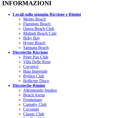
INFORMAZIONI
Locali sulla spiaggia Riccione e Rimini
Mojito Beach
Flamingo Beach
Opera Beach Club
Malindi Beach Cafe
Beky Bay
Hyper Beach
Samsara Beach
Discoteche Riccione
Peter Pan Club
Villa Delle Rose
Cocoricò
Baia Imperiale
Byblos Club
Bollicine Disco
Discoteche Rimini
Altromondo Studios
Beach Arena
Frontemare
Carnaby Club
Coconuts
Classic Club