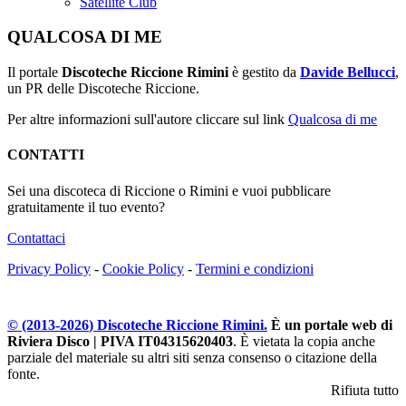
Satellite Club
QUALCOSA DI ME
Il portale
Discoteche Riccione Rimini
è gestito da
Davide Bellucci
,
un PR delle Discoteche Riccione.
Per altre informazioni sull'autore cliccare sul link
Qualcosa di me
CONTATTI
Sei una discoteca di Riccione o Rimini e vuoi pubblicare
gratuitamente il tuo evento?
Contattaci
Privacy Policy
-
Cookie Policy
-
Termini e condizioni
© (2013-
2026
) Discoteche Riccione Rimini.
È un portale web di
Riviera Disco | PIVA IT04315620403
. È vietata la copia anche
parziale del materiale su altri siti senza consenso o citazione della
fonte.
Rifiuta tutto