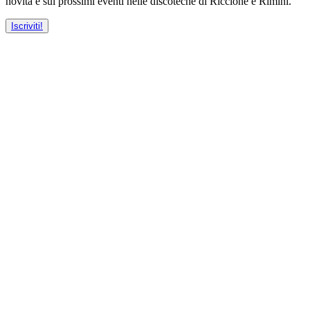
novità e sui prossimi eventi nelle discoteche di Riccione e Rimini.
Iscriviti!