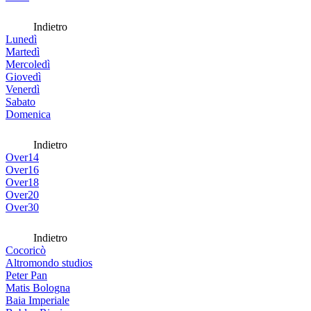
Indietro
Lunedì
Martedì
Mercoledì
Giovedì
Venerdì
Sabato
Domenica
Indietro
Over14
Over16
Over18
Over20
Over30
Indietro
Cocoricò
Altromondo studios
Peter Pan
Matis Bologna
Baia Imperiale