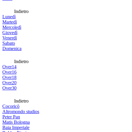
Indietro
Lunedì
Martedì
Mercoledì
Giovedì
Venerdì
Sabato
Domenica
Indietro
Over14
Over16
Over18
Over20
Over30
Indietro
Cocoricò
Altromondo studios
Peter Pan
Matis Bologna
Baia Imperiale