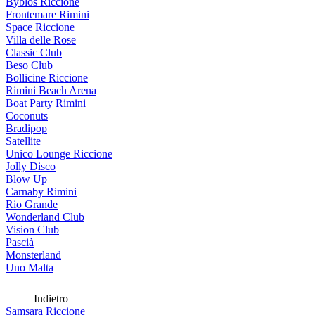
Byblos Riccione
Frontemare Rimini
Space Riccione
Villa delle Rose
Classic Club
Beso Club
Bollicine Riccione
Rimini Beach Arena
Boat Party Rimini
Coconuts
Bradipop
Satellite
Unico Lounge Riccione
Jolly Disco
Blow Up
Carnaby Rimini
Rio Grande
Wonderland Club
Vision Club
Pascià
Monsterland
Uno Malta
Indietro
Samsara Riccione