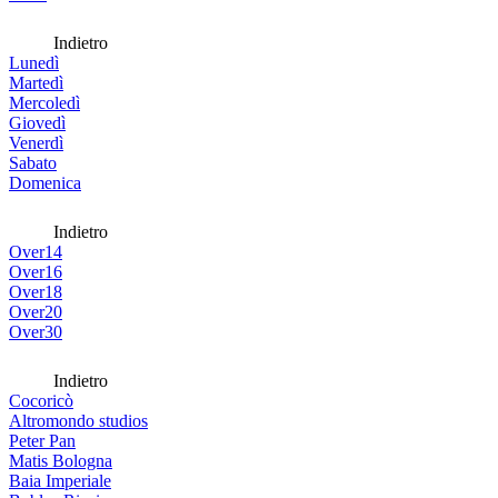
Indietro
Lunedì
Martedì
Mercoledì
Giovedì
Venerdì
Sabato
Domenica
Indietro
Over14
Over16
Over18
Over20
Over30
Indietro
Cocoricò
Altromondo studios
Peter Pan
Matis Bologna
Baia Imperiale