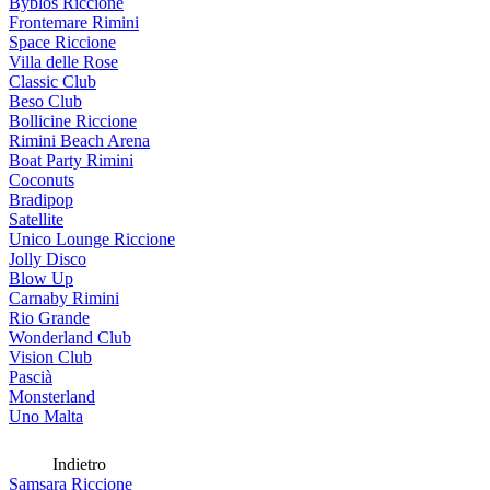
Byblos Riccione
Frontemare Rimini
Space Riccione
Villa delle Rose
Classic Club
Beso Club
Bollicine Riccione
Rimini Beach Arena
Boat Party Rimini
Coconuts
Bradipop
Satellite
Unico Lounge Riccione
Jolly Disco
Blow Up
Carnaby Rimini
Rio Grande
Wonderland Club
Vision Club
Pascià
Monsterland
Uno Malta
Indietro
Samsara Riccione