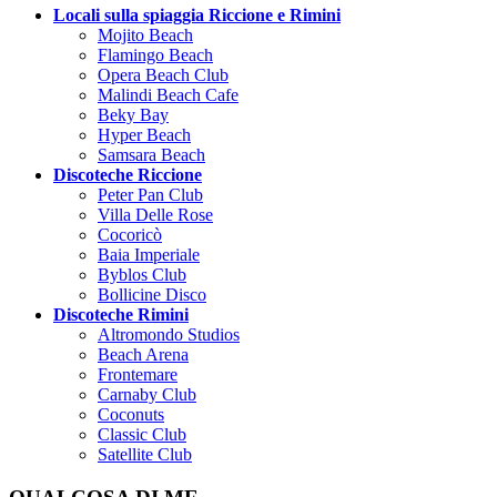
Locali sulla spiaggia Riccione e Rimini
Mojito Beach
Flamingo Beach
Opera Beach Club
Malindi Beach Cafe
Beky Bay
Hyper Beach
Samsara Beach
Discoteche Riccione
Peter Pan Club
Villa Delle Rose
Cocoricò
Baia Imperiale
Byblos Club
Bollicine Disco
Discoteche Rimini
Altromondo Studios
Beach Arena
Frontemare
Carnaby Club
Coconuts
Classic Club
Satellite Club