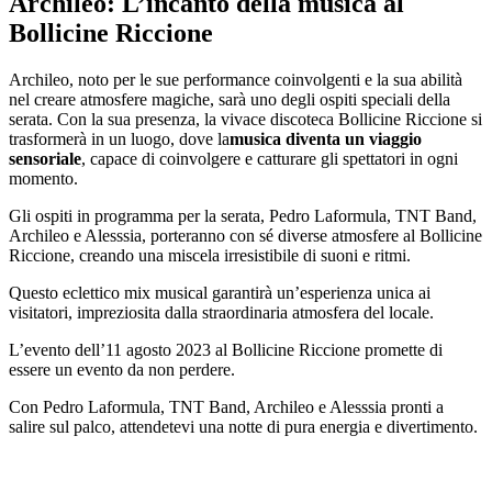
Archileo: L’incanto della musica al
Bollicine Riccione
Archileo, noto per le sue performance coinvolgenti e la sua abilità
nel creare atmosfere magiche, sarà uno degli ospiti speciali della
serata. Con la sua presenza, la vivace discoteca Bollicine Riccione si
trasformerà in un luogo, dove la
musica diventa un viaggio
sensoriale
, capace di coinvolgere e catturare gli spettatori in ogni
momento.
Gli ospiti in programma per la serata, Pedro Laformula, TNT Band,
Archileo e Alesssia, porteranno con sé diverse atmosfere al Bollicine
Riccione, creando una miscela irresistibile di suoni e ritmi.
Questo eclettico mix musical garantirà un’esperienza unica ai
visitatori, impreziosita dalla straordinaria atmosfera del locale.
L’evento dell’11 agosto 2023 al Bollicine Riccione promette di
essere un evento da non perdere.
Con Pedro Laformula, TNT Band, Archileo e Alesssia pronti a
salire sul palco, attendetevi una notte di pura energia e divertimento.