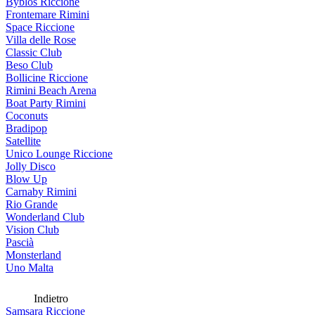
Byblos Riccione
Frontemare Rimini
Space Riccione
Villa delle Rose
Classic Club
Beso Club
Bollicine Riccione
Rimini Beach Arena
Boat Party Rimini
Coconuts
Bradipop
Satellite
Unico Lounge Riccione
Jolly Disco
Blow Up
Carnaby Rimini
Rio Grande
Wonderland Club
Vision Club
Pascià
Monsterland
Uno Malta
Indietro
Samsara Riccione