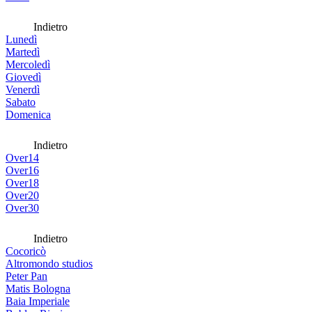
Indietro
Lunedì
Martedì
Mercoledì
Giovedì
Venerdì
Sabato
Domenica
Indietro
Over14
Over16
Over18
Over20
Over30
Indietro
Cocoricò
Altromondo studios
Peter Pan
Matis Bologna
Baia Imperiale