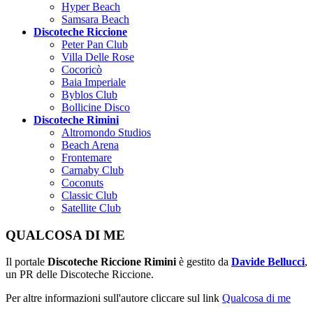
Hyper Beach
Samsara Beach
Discoteche Riccione
Peter Pan Club
Villa Delle Rose
Cocoricò
Baia Imperiale
Byblos Club
Bollicine Disco
Discoteche Rimini
Altromondo Studios
Beach Arena
Frontemare
Carnaby Club
Coconuts
Classic Club
Satellite Club
QUALCOSA DI ME
Il portale
Discoteche Riccione Rimini
è gestito da
Davide Bellucci
,
un PR delle Discoteche Riccione.
Per altre informazioni sull'autore cliccare sul link
Qualcosa di me