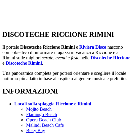
DISCOTECHE RICCIONE RIMINI
Il portale
Discoteche Riccione Rimini
e
Riviera Disco
nascono
con l'obiettivo di informare i ragazzi in vacanza a Riccione e a
Rimini sulle migliori
serate
,
eventi
e
feste
nelle
Discoteche Riccione
e
Discoteche Rimini
.
Una panoramica completa per potersi orientare e scegliere il locale
notturno più adatto in base all'ospite o al genere musicale preferito.
INFORMAZIONI
Locali sulla spiaggia Riccione e Rimini
Mojito Beach
Flamingo Beach
Opera Beach Club
Malindi Beach Cafe
Beky Bay