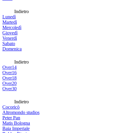
Indietro
Lunedì
Martedì
Mercoledì
Giovedì
Venerdì
Sabato
Domenica
Indietro
Over14
Over16
Over18
Over20
Over30
Indietro
Cocoricò
Altromondo studios
Peter Pan
Matis Bologna
Baia Imperiale