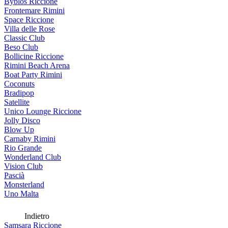
Byblos Riccione
Frontemare Rimini
Space Riccione
Villa delle Rose
Classic Club
Beso Club
Bollicine Riccione
Rimini Beach Arena
Boat Party Rimini
Coconuts
Bradipop
Satellite
Unico Lounge Riccione
Jolly Disco
Blow Up
Carnaby Rimini
Rio Grande
Wonderland Club
Vision Club
Pascià
Monsterland
Uno Malta
Indietro
Samsara Riccione