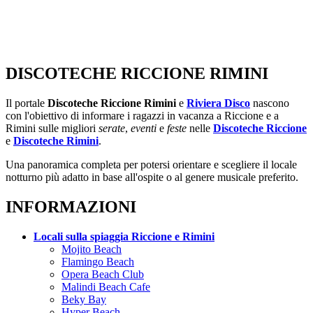
DISCOTECHE RICCIONE RIMINI
Il portale
Discoteche Riccione Rimini
e
Riviera Disco
nascono
con l'obiettivo di informare i ragazzi in vacanza a Riccione e a
Rimini sulle migliori
serate
,
eventi
e
feste
nelle
Discoteche Riccione
e
Discoteche Rimini
.
Una panoramica completa per potersi orientare e scegliere il locale
notturno più adatto in base all'ospite o al genere musicale preferito.
INFORMAZIONI
Locali sulla spiaggia Riccione e Rimini
Mojito Beach
Flamingo Beach
Opera Beach Club
Malindi Beach Cafe
Beky Bay
Hyper Beach