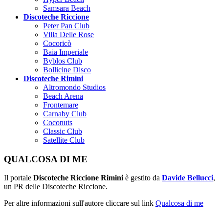
Samsara Beach
Discoteche Riccione
Peter Pan Club
Villa Delle Rose
Cocoricò
Baia Imperiale
Byblos Club
Bollicine Disco
Discoteche Rimini
Altromondo Studios
Beach Arena
Frontemare
Carnaby Club
Coconuts
Classic Club
Satellite Club
QUALCOSA DI ME
Il portale
Discoteche Riccione Rimini
è gestito da
Davide Bellucci
,
un PR delle Discoteche Riccione.
Per altre informazioni sull'autore cliccare sul link
Qualcosa di me