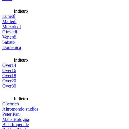
Indietro
Lunedì
Martedì
Mercoledì
Giovedì
Venerdì
Sabato
Domenica
Indietro
Over14
Over16
Over18
Over20
Over30
Indietro
Cocoricò
Altromondo studios
Peter Pan
Matis Bologna
Baia Imperiale