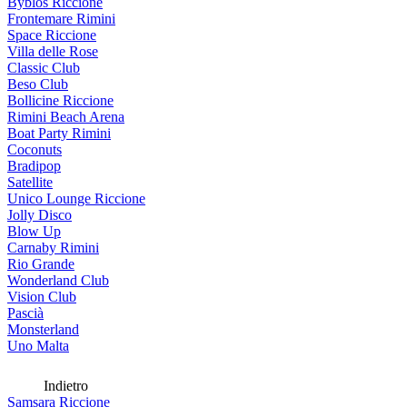
Byblos Riccione
Frontemare Rimini
Space Riccione
Villa delle Rose
Classic Club
Beso Club
Bollicine Riccione
Rimini Beach Arena
Boat Party Rimini
Coconuts
Bradipop
Satellite
Unico Lounge Riccione
Jolly Disco
Blow Up
Carnaby Rimini
Rio Grande
Wonderland Club
Vision Club
Pascià
Monsterland
Uno Malta
Indietro
Samsara Riccione