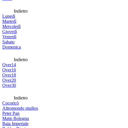
Indietro
Lunedì
Martedì
Mercoledì
Giovedì
Venerdì
Sabato
Domenica
Indietro
Over14
Over16
Over18
Over20
Over30
Indietro
Cocoricò
Altromondo studios
Peter Pan
Matis Bologna
Baia Imperiale