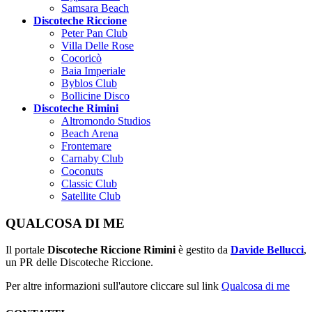
Samsara Beach
Discoteche Riccione
Peter Pan Club
Villa Delle Rose
Cocoricò
Baia Imperiale
Byblos Club
Bollicine Disco
Discoteche Rimini
Altromondo Studios
Beach Arena
Frontemare
Carnaby Club
Coconuts
Classic Club
Satellite Club
QUALCOSA DI ME
Il portale
Discoteche Riccione Rimini
è gestito da
Davide Bellucci
,
un PR delle Discoteche Riccione.
Per altre informazioni sull'autore cliccare sul link
Qualcosa di me