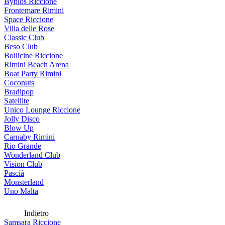
Byblos Riccione
Frontemare Rimini
Space Riccione
Villa delle Rose
Classic Club
Beso Club
Bollicine Riccione
Rimini Beach Arena
Boat Party Rimini
Coconuts
Bradipop
Satellite
Unico Lounge Riccione
Jolly Disco
Blow Up
Carnaby Rimini
Rio Grande
Wonderland Club
Vision Club
Pascià
Monsterland
Uno Malta
Indietro
Samsara Riccione