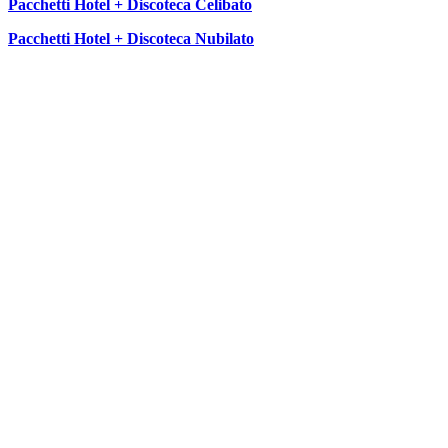
Pacchetti Hotel + Discoteca Celibato
Pacchetti Hotel + Discoteca Nubilato
SEGUICI SU: