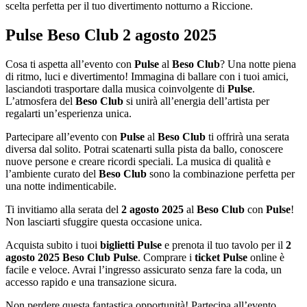
scelta perfetta per il tuo divertimento notturno a Riccione.
Pulse Beso Club 2 agosto 2025
Cosa ti aspetta all’evento con
Pulse
al
Beso Club
? Una notte piena
di ritmo, luci e divertimento! Immagina di ballare con i tuoi amici,
lasciandoti trasportare dalla musica coinvolgente di
Pulse
.
L’atmosfera del
Beso Club
si unirà all’energia dell’artista per
regalarti un’esperienza unica.
Partecipare all’evento con
Pulse
al
Beso Club
ti offrirà una serata
diversa dal solito. Potrai scatenarti sulla pista da ballo, conoscere
nuove persone e creare ricordi speciali. La musica di qualità e
l’ambiente curato del
Beso Club
sono la combinazione perfetta per
una notte indimenticabile.
Ti invitiamo alla serata del
2 agosto 2025
al
Beso Club
con
Pulse
!
Non lasciarti sfuggire questa occasione unica.
Acquista subito i tuoi
biglietti Pulse
e prenota il tuo tavolo per il
2
agosto 2025 Beso Club Pulse
. Comprare i
ticket Pulse
online è
facile e veloce. Avrai l’ingresso assicurato senza fare la coda, un
accesso rapido e una transazione sicura.
Non perdere questa fantastica opportunità! Partecipa all’evento