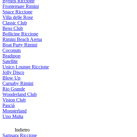
Byblos Riccione
Frontemare Rimini
Space Riccione
Villa delle Rose
Classic Club
Beso Club
Bollicine Riccione
Rimini Beach Arena
Boat Party Rimini
Coconuts
Bradipop
Satellite
Unico Lounge Riccione
Jolly Disco
Blow Up
Carnaby Rimini
Rio Grande
Wonderland Club
Vision Club
Pascià
Monsterland
Uno Malta
Indietro
Samsara Riccione