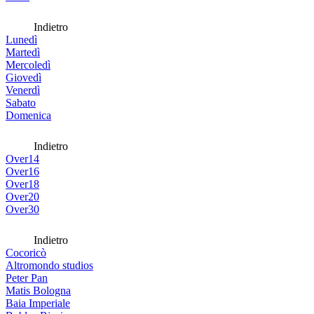
Indietro
Lunedì
Martedì
Mercoledì
Giovedì
Venerdì
Sabato
Domenica
Indietro
Over14
Over16
Over18
Over20
Over30
Indietro
Cocoricò
Altromondo studios
Peter Pan
Matis Bologna
Baia Imperiale