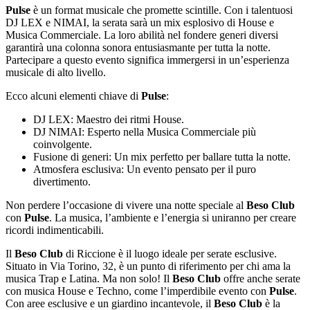
Pulse
è un format musicale che promette scintille. Con i talentuosi
DJ LEX e NIMAI, la serata sarà un mix esplosivo di House e
Musica Commerciale. La loro abilità nel fondere generi diversi
garantirà una colonna sonora entusiasmante per tutta la notte.
Partecipare a questo evento significa immergersi in un’esperienza
musicale di alto livello.
Ecco alcuni elementi chiave di
Pulse
:
DJ LEX: Maestro dei ritmi House.
DJ NIMAI: Esperto nella Musica Commerciale più
coinvolgente.
Fusione di generi: Un mix perfetto per ballare tutta la notte.
Atmosfera esclusiva: Un evento pensato per il puro
divertimento.
Non perdere l’occasione di vivere una notte speciale al
Beso Club
con
Pulse
. La musica, l’ambiente e l’energia si uniranno per creare
ricordi indimenticabili.
Il
Beso Club
di Riccione è il luogo ideale per serate esclusive.
Situato in Via Torino, 32, è un punto di riferimento per chi ama la
musica Trap e Latina. Ma non solo! Il
Beso Club
offre anche serate
con musica House e Techno, come l’imperdibile evento con
Pulse
.
Con aree esclusive e un giardino incantevole, il
Beso Club
è la