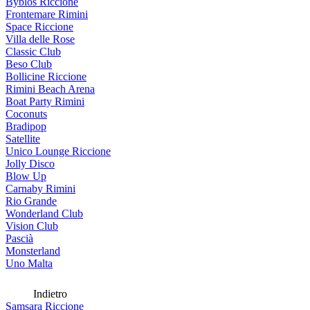
Byblos Riccione
Frontemare Rimini
Space Riccione
Villa delle Rose
Classic Club
Beso Club
Bollicine Riccione
Rimini Beach Arena
Boat Party Rimini
Coconuts
Bradipop
Satellite
Unico Lounge Riccione
Jolly Disco
Blow Up
Carnaby Rimini
Rio Grande
Wonderland Club
Vision Club
Pascià
Monsterland
Uno Malta
Indietro
Samsara Riccione