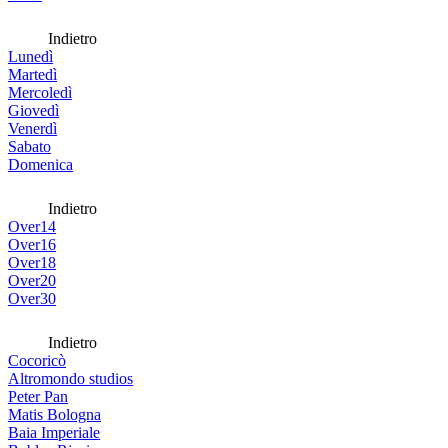
Indietro
Lunedì
Martedì
Mercoledì
Giovedì
Venerdì
Sabato
Domenica
Indietro
Over14
Over16
Over18
Over20
Over30
Indietro
Cocoricò
Altromondo studios
Peter Pan
Matis Bologna
Baia Imperiale