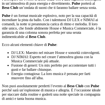
in un’atmosfera di pura energia e divertimento.
Pulse
porterà al
Beso Club
un’ondata di suoni che ti faranno ballare senza sosta.
Pulse
è un format musicale esplosivo, noto per la sua capacità di
incendiare la pista da ballo. Con i talentuosi DJ LEX e NIMAI ai
comandi, la notte si preannuncia carica di ritmo e melodia. Il loro
stile unico, che fonde abilmente House e Musica Commerciale, è la
garanzia di una colonna sonora perfetta per una serata
indimenticabile al
Beso Club
.
Ecco alcuni elementi chiave di
Pulse
:
DJ LEX: Maestro nel mixare House e sonorità coinvolgenti.
DJ NIMAI: Esperto nel creare l’atmosfera giusta con la
Musica Commerciale più attuale.
Fusione di generi: Un mix perfetto per accontentare tutti i
gusti e far ballare chiunque.
Energia contagiosa: La loro musica è pensata per farti
muovere fino all’alba.
Non puoi assolutamente perderti l’evento al
Beso Club
con
Pulse
perché sarà un’esplosione di musica e allegria. È l’occasione ideale
per staccare dalla routine e goderti una notte speciale in compagnia
di amici e tanta buona musica.