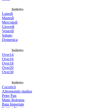
Indietro
Lunedì
Martedì
Mercoledì
Giovedì
Venerdì
Sabato
Domenica
Indietro
Over14
Over16
Over18
Over20
Over30
Indietro
Cocoricò
Altromondo studios
Peter Pan
Matis Bologna
Baia Imperiale