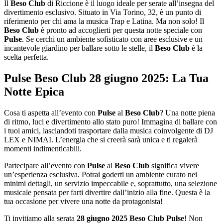
Il
Beso Club
di Riccione è il luogo ideale per serate all’insegna del
divertimento esclusivo. Situato in Via Torino, 32, è un punto di
riferimento per chi ama la musica Trap e Latina. Ma non solo! Il
Beso Club
è pronto ad accoglierti per questa notte speciale con
Pulse
. Se cerchi un ambiente sofisticato con aree esclusive e un
incantevole giardino per ballare sotto le stelle, il
Beso Club
è la
scelta perfetta.
Pulse Beso Club 28 giugno 2025: La Tua
Notte Epica
Cosa ti aspetta all’evento con
Pulse
al
Beso Club
? Una notte piena
di ritmo, luci e divertimento allo stato puro! Immagina di ballare con
i tuoi amici, lasciandoti trasportare dalla musica coinvolgente di DJ
LEX e NIMAI. L’energia che si creerà sarà unica e ti regalerà
momenti indimenticabili.
Partecipare all’evento con
Pulse
al
Beso Club
significa vivere
un’esperienza esclusiva. Potrai goderti un ambiente curato nei
minimi dettagli, un servizio impeccabile e, soprattutto, una selezione
musicale pensata per farti divertire dall’inizio alla fine. Questa è la
tua occasione per vivere una notte da protagonista!
Ti invitiamo alla serata
28 giugno 2025 Beso Club Pulse
! Non