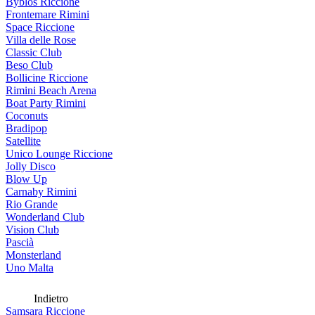
Byblos Riccione
Frontemare Rimini
Space Riccione
Villa delle Rose
Classic Club
Beso Club
Bollicine Riccione
Rimini Beach Arena
Boat Party Rimini
Coconuts
Bradipop
Satellite
Unico Lounge Riccione
Jolly Disco
Blow Up
Carnaby Rimini
Rio Grande
Wonderland Club
Vision Club
Pascià
Monsterland
Uno Malta
Indietro
Samsara Riccione