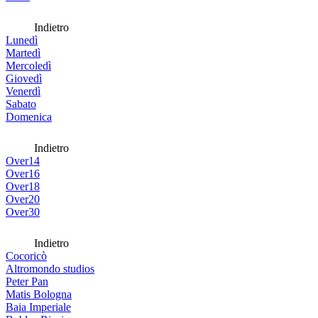
Indietro
Lunedì
Martedì
Mercoledì
Giovedì
Venerdì
Sabato
Domenica
Indietro
Over14
Over16
Over18
Over20
Over30
Indietro
Cocoricò
Altromondo studios
Peter Pan
Matis Bologna
Baia Imperiale