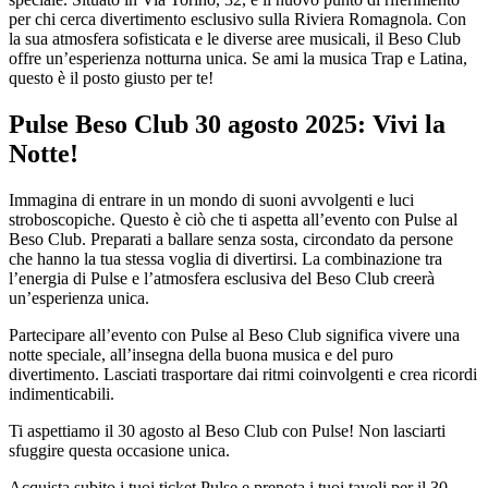
per chi cerca divertimento esclusivo sulla Riviera Romagnola. Con
la sua atmosfera sofisticata e le diverse aree musicali, il Beso Club
offre un’esperienza notturna unica. Se ami la musica Trap e Latina,
questo è il posto giusto per te!
Pulse Beso Club 30 agosto 2025: Vivi la
Notte!
Immagina di entrare in un mondo di suoni avvolgenti e luci
stroboscopiche. Questo è ciò che ti aspetta all’evento con Pulse al
Beso Club. Preparati a ballare senza sosta, circondato da persone
che hanno la tua stessa voglia di divertirsi. La combinazione tra
l’energia di Pulse e l’atmosfera esclusiva del Beso Club creerà
un’esperienza unica.
Partecipare all’evento con Pulse al Beso Club significa vivere una
notte speciale, all’insegna della buona musica e del puro
divertimento. Lasciati trasportare dai ritmi coinvolgenti e crea ricordi
indimenticabili.
Ti aspettiamo il 30 agosto al Beso Club con Pulse! Non lasciarti
sfuggire questa occasione unica.
Acquista subito i tuoi ticket Pulse e prenota i tuoi tavoli per il 30