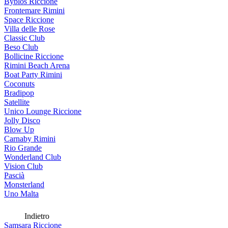
Byblos Riccione
Frontemare Rimini
Space Riccione
Villa delle Rose
Classic Club
Beso Club
Bollicine Riccione
Rimini Beach Arena
Boat Party Rimini
Coconuts
Bradipop
Satellite
Unico Lounge Riccione
Jolly Disco
Blow Up
Carnaby Rimini
Rio Grande
Wonderland Club
Vision Club
Pascià
Monsterland
Uno Malta
Indietro
Samsara Riccione