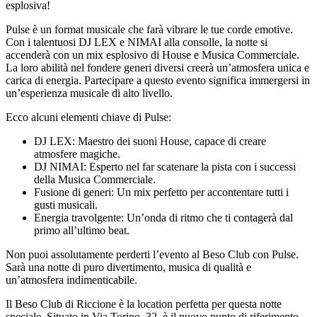
esplosiva!
Pulse è un format musicale che farà vibrare le tue corde emotive.
Con i talentuosi DJ LEX e NIMAI alla consolle, la notte si
accenderà con un mix esplosivo di House e Musica Commerciale.
La loro abilità nel fondere generi diversi creerà un’atmosfera unica e
carica di energia. Partecipare a questo evento significa immergersi in
un’esperienza musicale di alto livello.
Ecco alcuni elementi chiave di Pulse:
DJ LEX: Maestro dei suoni House, capace di creare
atmosfere magiche.
DJ NIMAI: Esperto nel far scatenare la pista con i successi
della Musica Commerciale.
Fusione di generi: Un mix perfetto per accontentare tutti i
gusti musicali.
Energia travolgente: Un’onda di ritmo che ti contagerà dal
primo all’ultimo beat.
Non puoi assolutamente perderti l’evento al Beso Club con Pulse.
Sarà una notte di puro divertimento, musica di qualità e
un’atmosfera indimenticabile.
Il Beso Club di Riccione è la location perfetta per questa notte
speciale. Situato in Via Torino, 32, è il nuovo punto di riferimento