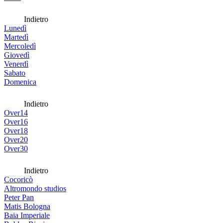
Indietro
Lunedì
Martedì
Mercoledì
Giovedì
Venerdì
Sabato
Domenica
Indietro
Over14
Over16
Over18
Over20
Over30
Indietro
Cocoricò
Altromondo studios
Peter Pan
Matis Bologna
Baia Imperiale