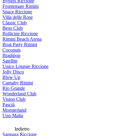
Byblos Riccione
Frontemare Rimini
Space Riccione
Villa delle Rose
Classic Club
Beso Club
Bollicine Riccione
Rimini Beach Arena
Boat Party Rimini
Coconuts
Bradipop
Satellite
Unico Lounge Riccione
Jolly Disco
Blow Up
Carnaby Rimini
Rio Grande
Wonderland Club
Vision Club
Pascià
Monsterland
Uno Malta
Indietro
Samsara Riccione