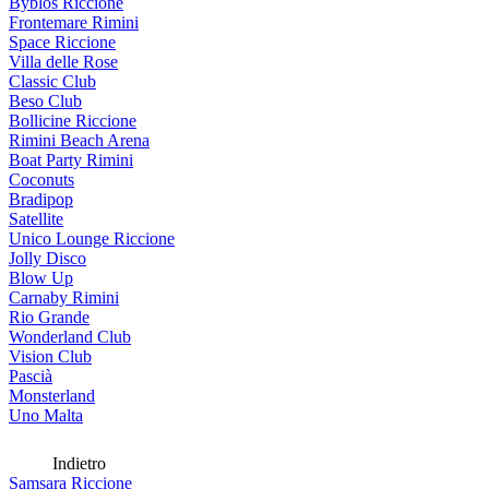
Byblos Riccione
Frontemare Rimini
Space Riccione
Villa delle Rose
Classic Club
Beso Club
Bollicine Riccione
Rimini Beach Arena
Boat Party Rimini
Coconuts
Bradipop
Satellite
Unico Lounge Riccione
Jolly Disco
Blow Up
Carnaby Rimini
Rio Grande
Wonderland Club
Vision Club
Pascià
Monsterland
Uno Malta
Indietro
Samsara Riccione