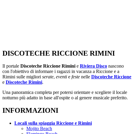
DISCOTECHE RICCIONE RIMINI
Il portale
Discoteche Riccione Rimini
e
Riviera Disco
nascono
con l'obiettivo di informare i ragazzi in vacanza a Riccione e a
Rimini sulle migliori
serate
,
eventi
e
feste
nelle
Discoteche Riccione
e
Discoteche Rimini
.
Una panoramica completa per potersi orientare e scegliere il locale
notturno più adatto in base all'ospite o al genere musicale preferito.
INFORMAZIONI
Locali sulla spiaggia Riccione e Rimini
Mojito Beach
Flamingo Beach