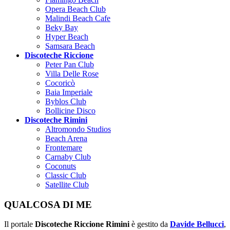
Opera Beach Club
Malindi Beach Cafe
Beky Bay
Hyper Beach
Samsara Beach
Discoteche Riccione
Peter Pan Club
Villa Delle Rose
Cocoricò
Baia Imperiale
Byblos Club
Bollicine Disco
Discoteche Rimini
Altromondo Studios
Beach Arena
Frontemare
Carnaby Club
Coconuts
Classic Club
Satellite Club
QUALCOSA DI ME
Il portale
Discoteche Riccione Rimini
è gestito da
Davide Bellucci
,