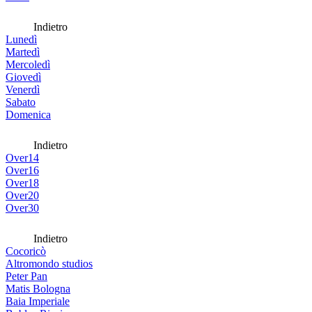
Indietro
Lunedì
Martedì
Mercoledì
Giovedì
Venerdì
Sabato
Domenica
Indietro
Over14
Over16
Over18
Over20
Over30
Indietro
Cocoricò
Altromondo studios
Peter Pan
Matis Bologna
Baia Imperiale