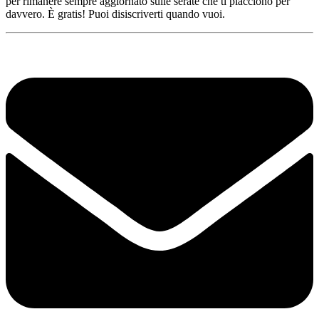
per rimanere sempre aggiornato sulle serate che ti piacciono per
davvero. È gratis! Puoi disiscriverti quando vuoi.