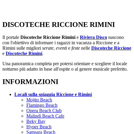
DISCOTECHE RICCIONE RIMINI
Il portale
Discoteche Riccione Rimini
e
Riviera Disco
nascono
con l'obiettivo di informare i ragazzi in vacanza a Riccione e a
Rimini sulle migliori
serate
,
eventi
e
feste
nelle
Discoteche Riccione
e
Discoteche Rimini
.
Una panoramica completa per potersi orientare e scegliere il locale
notturno più adatto in base all'ospite o al genere musicale preferito.
INFORMAZIONI
Locali sulla spiaggia Riccione e Rimini
Mojito Beach
Flamingo Beach
Opera Beach Club
Malindi Beach Cafe
Beky Bay
Hyper Beach
Samsara Beach