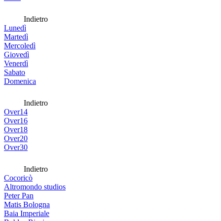
Indietro
Lunedì
Martedì
Mercoledì
Giovedì
Venerdì
Sabato
Domenica
Indietro
Over14
Over16
Over18
Over20
Over30
Indietro
Cocoricò
Altromondo studios
Peter Pan
Matis Bologna
Baia Imperiale