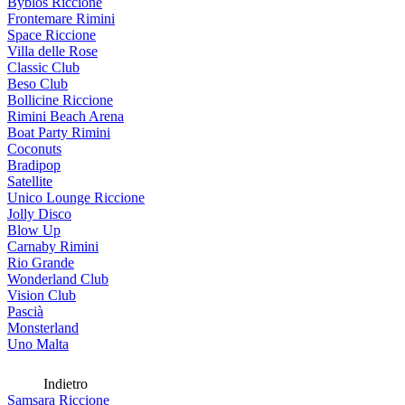
Byblos Riccione
Frontemare Rimini
Space Riccione
Villa delle Rose
Classic Club
Beso Club
Bollicine Riccione
Rimini Beach Arena
Boat Party Rimini
Coconuts
Bradipop
Satellite
Unico Lounge Riccione
Jolly Disco
Blow Up
Carnaby Rimini
Rio Grande
Wonderland Club
Vision Club
Pascià
Monsterland
Uno Malta
Indietro
Samsara Riccione