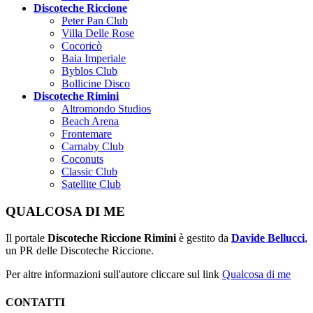
Discoteche Riccione
Peter Pan Club
Villa Delle Rose
Cocoricò
Baia Imperiale
Byblos Club
Bollicine Disco
Discoteche Rimini
Altromondo Studios
Beach Arena
Frontemare
Carnaby Club
Coconuts
Classic Club
Satellite Club
QUALCOSA DI ME
Il portale
Discoteche Riccione Rimini
è gestito da
Davide Bellucci
,
un PR delle Discoteche Riccione.
Per altre informazioni sull'autore cliccare sul link
Qualcosa di me
CONTATTI