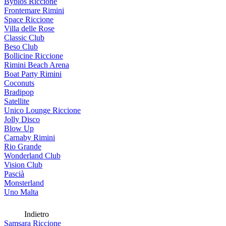
Byblos Riccione
Frontemare Rimini
Space Riccione
Villa delle Rose
Classic Club
Beso Club
Bollicine Riccione
Rimini Beach Arena
Boat Party Rimini
Coconuts
Bradipop
Satellite
Unico Lounge Riccione
Jolly Disco
Blow Up
Carnaby Rimini
Rio Grande
Wonderland Club
Vision Club
Pascià
Monsterland
Uno Malta
Indietro
Samsara Riccione