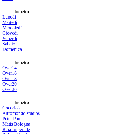
Indietro
Lunedì
Martedì
Mercoledì
Giovedì
Venerdì
Sabato
Domenica
Indietro
Over14
Over16
Over18
Over20
Over30
Indietro
Cocoricò
Altromondo studios
Peter Pan
Matis Bologna
Baia Imperiale