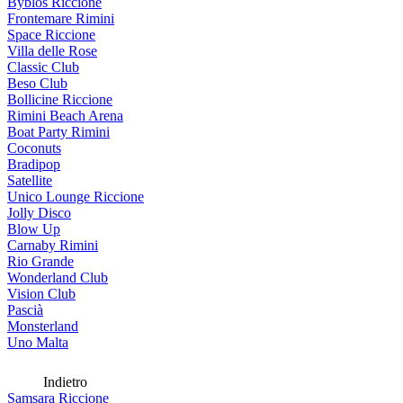
Byblos Riccione
Frontemare Rimini
Space Riccione
Villa delle Rose
Classic Club
Beso Club
Bollicine Riccione
Rimini Beach Arena
Boat Party Rimini
Coconuts
Bradipop
Satellite
Unico Lounge Riccione
Jolly Disco
Blow Up
Carnaby Rimini
Rio Grande
Wonderland Club
Vision Club
Pascià
Monsterland
Uno Malta
Indietro
Samsara Riccione