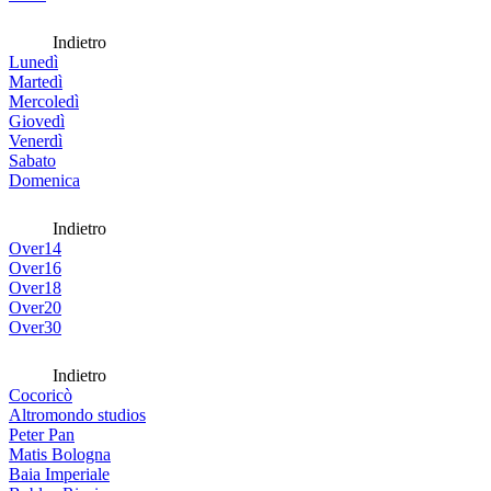
Indietro
Lunedì
Martedì
Mercoledì
Giovedì
Venerdì
Sabato
Domenica
Indietro
Over14
Over16
Over18
Over20
Over30
Indietro
Cocoricò
Altromondo studios
Peter Pan
Matis Bologna
Baia Imperiale