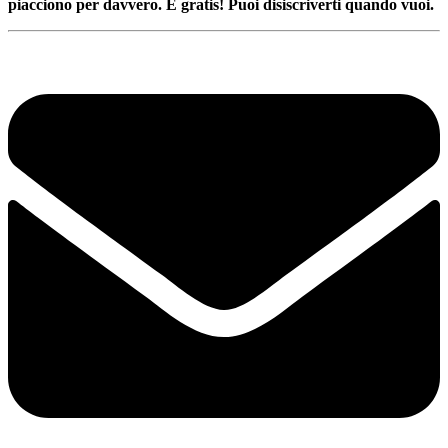
piacciono per davvero. È gratis! Puoi disiscriverti quando vuoi.