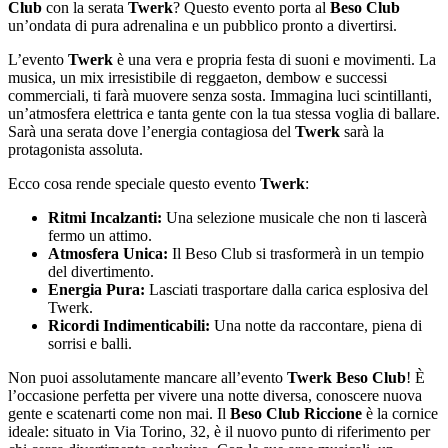
Club
con la serata
Twerk
? Questo evento porta al
Beso Club
un’ondata di pura adrenalina e un pubblico pronto a divertirsi.
L’evento
Twerk
è una vera e propria festa di suoni e movimenti. La
musica, un mix irresistibile di reggaeton, dembow e successi
commerciali, ti farà muovere senza sosta. Immagina luci scintillanti,
un’atmosfera elettrica e tanta gente con la tua stessa voglia di ballare.
Sarà una serata dove l’energia contagiosa del
Twerk
sarà la
protagonista assoluta.
Ecco cosa rende speciale questo evento
Twerk
:
Ritmi Incalzanti:
Una selezione musicale che non ti lascerà
fermo un attimo.
Atmosfera Unica:
Il Beso Club si trasformerà in un tempio
del divertimento.
Energia Pura:
Lasciati trasportare dalla carica esplosiva del
Twerk.
Ricordi Indimenticabili:
Una notte da raccontare, piena di
sorrisi e balli.
Non puoi assolutamente mancare all’evento
Twerk Beso Club
! È
l’occasione perfetta per vivere una notte diversa, conoscere nuova
gente e scatenarti come non mai. Il
Beso Club Riccione
è la cornice
ideale: situato in Via Torino, 32, è il nuovo punto di riferimento per