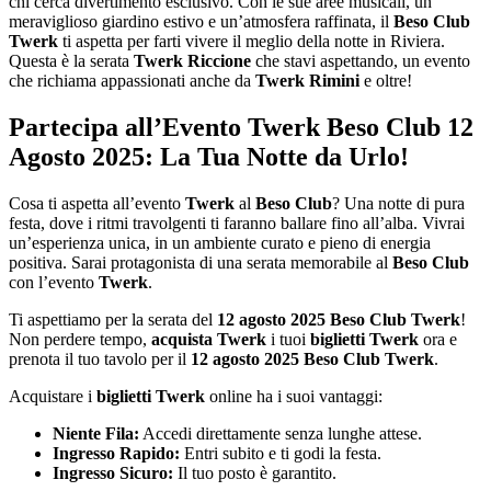
chi cerca divertimento esclusivo. Con le sue aree musicali, un
meraviglioso giardino estivo e un’atmosfera raffinata, il
Beso Club
Twerk
ti aspetta per farti vivere il meglio della notte in Riviera.
Questa è la serata
Twerk Riccione
che stavi aspettando, un evento
che richiama appassionati anche da
Twerk Rimini
e oltre!
Partecipa all’Evento Twerk Beso Club 12
Agosto 2025: La Tua Notte da Urlo!
Cosa ti aspetta all’evento
Twerk
al
Beso Club
? Una notte di pura
festa, dove i ritmi travolgenti ti faranno ballare fino all’alba. Vivrai
un’esperienza unica, in un ambiente curato e pieno di energia
positiva. Sarai protagonista di una serata memorabile al
Beso Club
con l’evento
Twerk
.
Ti aspettiamo per la serata del
12 agosto 2025 Beso Club Twerk
!
Non perdere tempo,
acquista Twerk
i tuoi
biglietti Twerk
ora e
prenota il tuo tavolo per il
12 agosto 2025 Beso Club Twerk
.
Acquistare i
biglietti Twerk
online ha i suoi vantaggi:
Niente Fila:
Accedi direttamente senza lunghe attese.
Ingresso Rapido:
Entri subito e ti godi la festa.
Ingresso Sicuro:
Il tuo posto è garantito.