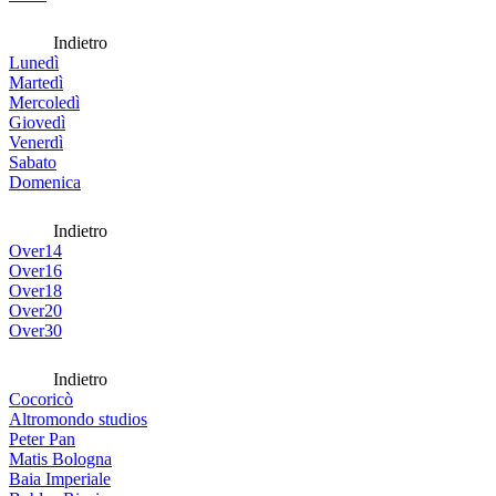
Indietro
Lunedì
Martedì
Mercoledì
Giovedì
Venerdì
Sabato
Domenica
Indietro
Over14
Over16
Over18
Over20
Over30
Indietro
Cocoricò
Altromondo studios
Peter Pan
Matis Bologna
Baia Imperiale