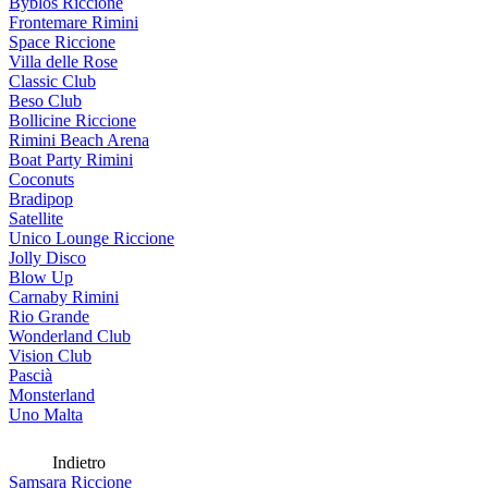
Byblos Riccione
Frontemare Rimini
Space Riccione
Villa delle Rose
Classic Club
Beso Club
Bollicine Riccione
Rimini Beach Arena
Boat Party Rimini
Coconuts
Bradipop
Satellite
Unico Lounge Riccione
Jolly Disco
Blow Up
Carnaby Rimini
Rio Grande
Wonderland Club
Vision Club
Pascià
Monsterland
Uno Malta
Indietro
Samsara Riccione