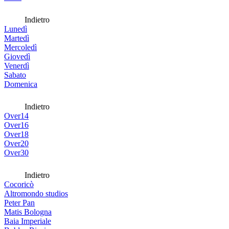
Indietro
Lunedì
Martedì
Mercoledì
Giovedì
Venerdì
Sabato
Domenica
Indietro
Over14
Over16
Over18
Over20
Over30
Indietro
Cocoricò
Altromondo studios
Peter Pan
Matis Bologna
Baia Imperiale