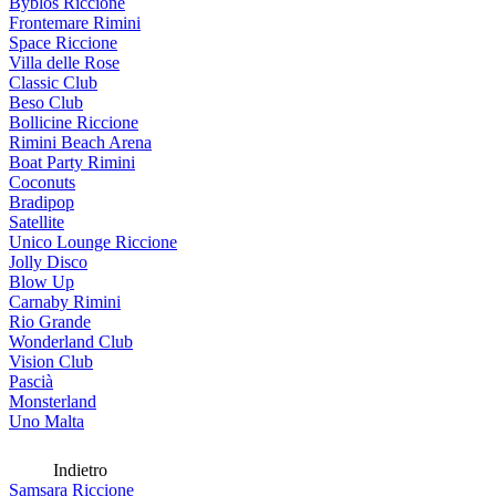
Byblos Riccione
Frontemare Rimini
Space Riccione
Villa delle Rose
Classic Club
Beso Club
Bollicine Riccione
Rimini Beach Arena
Boat Party Rimini
Coconuts
Bradipop
Satellite
Unico Lounge Riccione
Jolly Disco
Blow Up
Carnaby Rimini
Rio Grande
Wonderland Club
Vision Club
Pascià
Monsterland
Uno Malta
Indietro
Samsara Riccione