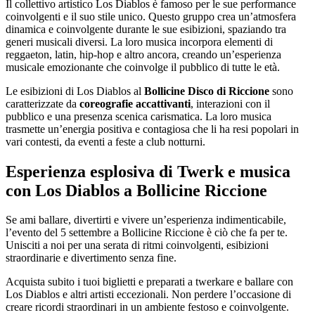
Il collettivo artistico Los Diablos è famoso per le sue performance
coinvolgenti e il suo stile unico. Questo gruppo crea un’atmosfera
dinamica e coinvolgente durante le sue esibizioni, spaziando tra
generi musicali diversi. La loro musica incorpora elementi di
reggaeton, latin, hip-hop e altro ancora, creando un’esperienza
musicale emozionante che coinvolge il pubblico di tutte le età.
Le esibizioni di Los Diablos al
Bollicine Disco di Riccione
sono
caratterizzate da
coreografie accattivanti
, interazioni con il
pubblico e una presenza scenica carismatica. La loro musica
trasmette un’energia positiva e contagiosa che li ha resi popolari in
vari contesti, da eventi a feste a club notturni.
Esperienza esplosiva di Twerk e musica
con Los Diablos a Bollicine Riccione
Se ami ballare, divertirti e vivere un’esperienza indimenticabile,
l’evento del 5 settembre a Bollicine Riccione è ciò che fa per te.
Unisciti a noi per una serata di ritmi coinvolgenti, esibizioni
straordinarie e divertimento senza fine.
Acquista subito i tuoi biglietti e preparati a twerkare e ballare con
Los Diablos e altri artisti eccezionali. Non perdere l’occasione di
creare ricordi straordinari in un ambiente festoso e coinvolgente.