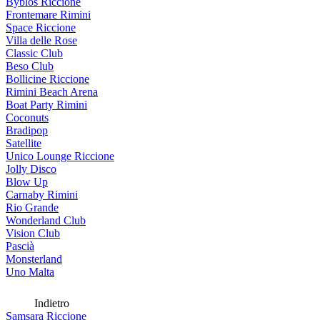
Byblos Riccione
Frontemare Rimini
Space Riccione
Villa delle Rose
Classic Club
Beso Club
Bollicine Riccione
Rimini Beach Arena
Boat Party Rimini
Coconuts
Bradipop
Satellite
Unico Lounge Riccione
Jolly Disco
Blow Up
Carnaby Rimini
Rio Grande
Wonderland Club
Vision Club
Pascià
Monsterland
Uno Malta
Indietro
Samsara Riccione