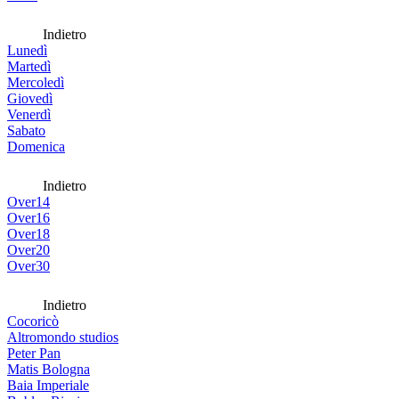
Indietro
Lunedì
Martedì
Mercoledì
Giovedì
Venerdì
Sabato
Domenica
Indietro
Over14
Over16
Over18
Over20
Over30
Indietro
Cocoricò
Altromondo studios
Peter Pan
Matis Bologna
Baia Imperiale