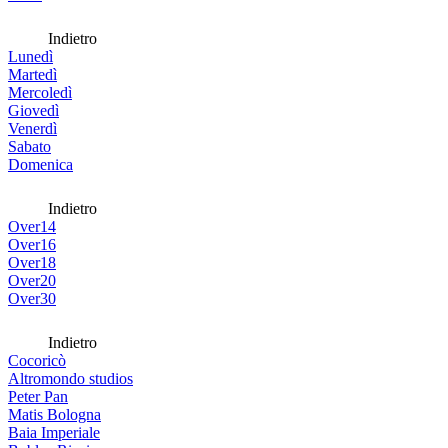
Indietro
Lunedì
Martedì
Mercoledì
Giovedì
Venerdì
Sabato
Domenica
Indietro
Over14
Over16
Over18
Over20
Over30
Indietro
Cocoricò
Altromondo studios
Peter Pan
Matis Bologna
Baia Imperiale