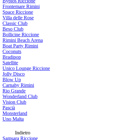
Byblos Riccione
Frontemare Rimini
Space Riccione
Villa delle Rose
Classic Club
Beso Club
Bollicine Riccione
Rimini Beach Arena
Boat Party Rimini
Coconuts
Bradipop
Satellite
Unico Lounge Riccione
Jolly Disco
Blow Up
Carnaby Rimini
Rio Grande
Wonderland Club
Vision Club
Pascià
Monsterland
Uno Malta
Indietro
Samsara Riccione