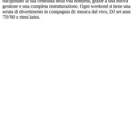
riacquistato la sua centralità nella vita notturna, grazie a una nuova
gestione e una completa ristrutturazione. Ogni weekend si tiene una
serata di divertimento in compagnia di: musica dal vivo, DJ set anni
'70/'80 e ritmi latini.