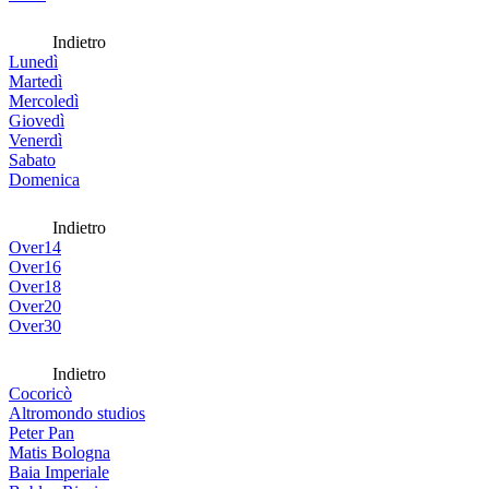
Indietro
Lunedì
Martedì
Mercoledì
Giovedì
Venerdì
Sabato
Domenica
Indietro
Over14
Over16
Over18
Over20
Over30
Indietro
Cocoricò
Altromondo studios
Peter Pan
Matis Bologna
Baia Imperiale