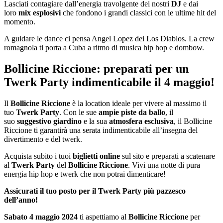
Lasciati contagiare dall’energia travolgente dei nostri
DJ
e dai
loro
mix esplosivi
che fondono i grandi classici con le ultime hit del
momento.
A guidare le dance ci pensa Angel Lopez dei Los Diablos. La crew
romagnola ti porta a Cuba a ritmo di musica hip hop e dombow.
Bollicine Riccione: preparati per un
Twerk Party indimenticabile il 4 maggio!
Il
Bollicine Riccione
è la location ideale per vivere al massimo il
tuo
Twerk Party
. Con le sue
ampie piste da ballo
, il
suo
suggestivo giardino
e la sua
atmosfera esclusiva
, il Bollicine
Riccione ti garantirà una serata indimenticabile all’insegna del
divertimento e del twerk.
Acquista subito i tuoi
biglietti online
sul sito e preparati a scatenare
al
Twerk Party
del
Bollicine Riccione
. Vivi una notte di pura
energia hip hop e twerk che non potrai dimenticare!
Assicurati il tuo posto per il Twerk Party più pazzesco
dell’anno!
Sabato 4 maggio 2024
ti aspettiamo al
Bollicine Riccione
per