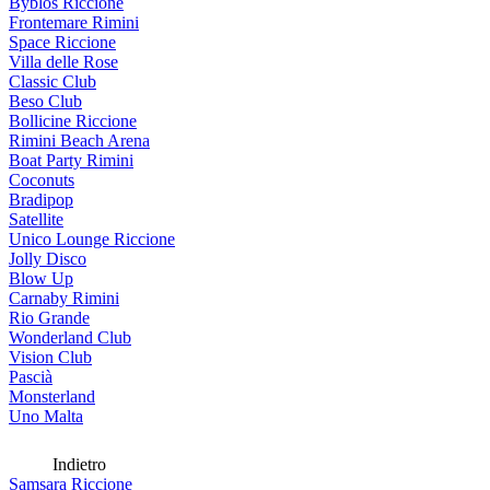
Byblos Riccione
Frontemare Rimini
Space Riccione
Villa delle Rose
Classic Club
Beso Club
Bollicine Riccione
Rimini Beach Arena
Boat Party Rimini
Coconuts
Bradipop
Satellite
Unico Lounge Riccione
Jolly Disco
Blow Up
Carnaby Rimini
Rio Grande
Wonderland Club
Vision Club
Pascià
Monsterland
Uno Malta
Indietro
Samsara Riccione