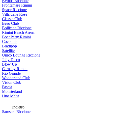
Byblos Riccione
Frontemare Rimini
Space Riccione
Villa delle Rose
Classic Club
Beso Club
Bollicine Riccione
Rimini Beach Arena
Boat Party Rimini
Coconuts
Bradipop
Satellite
Unico Lounge Riccione
Jolly Disco
Blow Up
Carnaby Rimini
Rio Grande
Wonderland Club
Vision Club
Pascià
Monsterland
Uno Malta
Indietro
Samsara Riccione