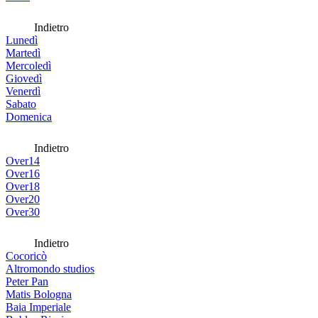
Indietro
Lunedì
Martedì
Mercoledì
Giovedì
Venerdì
Sabato
Domenica
Indietro
Over14
Over16
Over18
Over20
Over30
Indietro
Cocoricò
Altromondo studios
Peter Pan
Matis Bologna
Baia Imperiale