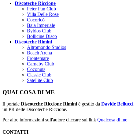
Discoteche Riccione
Peter Pan Club
Villa Delle Rose
Cocoricò
Baia Imperiale
Byblos Club
Bollicine Disco
Discoteche Rimini
Altromondo Studios
Beach Arena
Frontemare
Carnaby Club
Coconuts
Classic Club
Satellite Club
QUALCOSA DI ME
Il portale
Discoteche Riccione Rimini
è gestito da
Davide Bellucci
,
un PR delle Discoteche Riccione.
Per altre informazioni sull'autore cliccare sul link
Qualcosa di me
CONTATTI