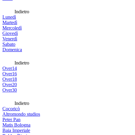
Indietro
Lunedì
Martedì
Mercoledì
Giovedì
Venerdì
Sabato
Domenica
Indietro
Over14
Over16
Over18
Over20
Over30
Indietro
Cocoricò
Altromondo studios
Peter Pan
Matis Bologna
Baia Imperiale