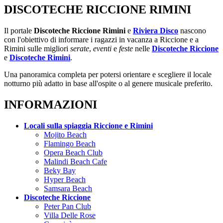
DISCOTECHE RICCIONE RIMINI
Il portale
Discoteche Riccione Rimini
e
Riviera Disco
nascono
con l'obiettivo di informare i ragazzi in vacanza a Riccione e a
Rimini sulle migliori
serate
,
eventi
e
feste
nelle
Discoteche Riccione
e
Discoteche Rimini
.
Una panoramica completa per potersi orientare e scegliere il locale
notturno più adatto in base all'ospite o al genere musicale preferito.
INFORMAZIONI
Locali sulla spiaggia Riccione e Rimini
Mojito Beach
Flamingo Beach
Opera Beach Club
Malindi Beach Cafe
Beky Bay
Hyper Beach
Samsara Beach
Discoteche Riccione
Peter Pan Club
Villa Delle Rose