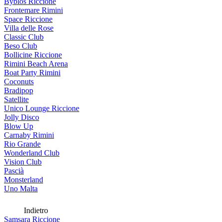
Byblos Riccione
Frontemare Rimini
Space Riccione
Villa delle Rose
Classic Club
Beso Club
Bollicine Riccione
Rimini Beach Arena
Boat Party Rimini
Coconuts
Bradipop
Satellite
Unico Lounge Riccione
Jolly Disco
Blow Up
Carnaby Rimini
Rio Grande
Wonderland Club
Vision Club
Pascià
Monsterland
Uno Malta
Indietro
Samsara Riccione