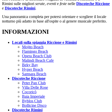
Rimini sulle migliori
serate
,
eventi
e
feste
nelle
Discoteche Riccione
e
Discoteche Rimini
.
Una panoramica completa per potersi orientare e scegliere il locale
notturno più adatto in base all'ospite o al genere musicale preferito.
INFORMAZIONI
Locali sulla spiaggia Riccione e Rimini
Mojito Beach
Flamingo Beach
Opera Beach Club
Malindi Beach Cafe
Beky Bay
Hyper Beach
Samsara Beach
Discoteche Riccione
Peter Pan Club
Villa Delle Rose
Cocoricò
Baia Imperiale
Byblos Club
Bollicine Disco
Discoteche Rimini