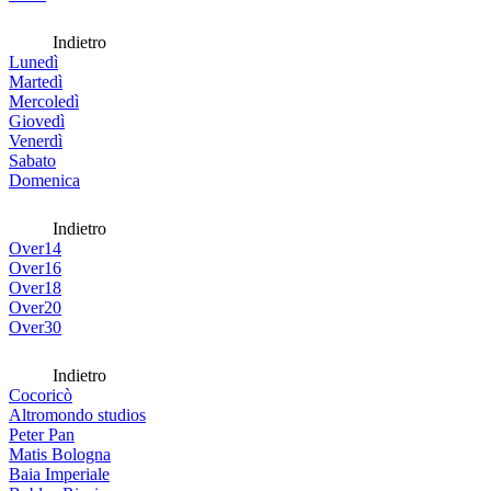
Indietro
Lunedì
Martedì
Mercoledì
Giovedì
Venerdì
Sabato
Domenica
Indietro
Over14
Over16
Over18
Over20
Over30
Indietro
Cocoricò
Altromondo studios
Peter Pan
Matis Bologna
Baia Imperiale