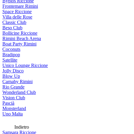
Byblos Riccione
Frontemare Rimini
Space Riccione
Villa delle Rose
Classic Club
Beso Club
Bollicine Riccione
Rimini Beach Arena
Boat Party Rimini
Coconuts
Bradipop
Satellite
Unico Lounge Riccione
Jolly Disco
Blow Up
Carnaby Rimini
Rio Grande
Wonderland Club
Vision Club
Pascià
Monsterland
Uno Malta
Indietro
Samsara Riccione