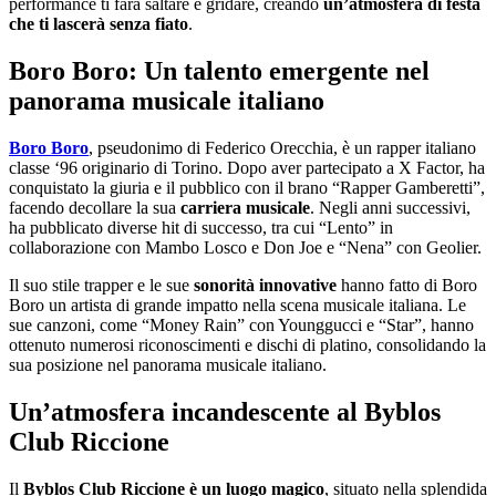
performance ti farà saltare e gridare, creando
un’atmosfera di festa
che ti lascerà senza fiato
.
Boro Boro: Un talento emergente nel
panorama musicale italiano
Boro Boro
, pseudonimo di Federico Orecchia, è un rapper italiano
classe ‘96 originario di Torino. Dopo aver partecipato a X Factor, ha
conquistato la giuria e il pubblico con il brano “Rapper Gamberetti”,
facendo decollare la sua
carriera musicale
. Negli anni successivi,
ha pubblicato diverse hit di successo, tra cui “Lento” in
collaborazione con Mambo Losco e Don Joe e “Nena” con Geolier.
Il suo stile trapper e le sue
sonorità innovative
hanno fatto di Boro
Boro un artista di grande impatto nella scena musicale italiana. Le
sue canzoni, come “Money Rain” con Younggucci e “Star”, hanno
ottenuto numerosi riconoscimenti e dischi di platino, consolidando la
sua posizione nel panorama musicale italiano.
Un’atmosfera incandescente al Byblos
Club Riccione
Il
Byblos Club Riccione è un luogo magico
, situato nella splendida