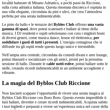
località balneare di Misano Adriatico, a pochi passi da Riccione,
sulla costa adriatica italiana. Questa rinomata discoteca è ospitata in
una villa elegante, circondata da pini e ulivi, che crea l’atmosfera
perfetta per una serata indimenticabile.
Le piste da ballo e le terrazze del
Byblos Club
offrono
una vasta
gamma di spazi
, dove potrai scatenarti e ballare al ritmo della
musica. I DJ residenti e ospiti selezionano con cura i migliori brani
di diversi generi, come musica dance, house ed elettronica,
per
soddisfare i gusti di tutti i presenti
. L’energia contagiosa che si
diffonde tra gli ospiti rende questo luogo unico e irresistibile.
Nell’ampia area centrale, circondata da comodi divani e aree lounge,
potrai rilassarti e socializzare con gli amici, pronti per la prossima
sessione di ballo. Durante le
calde notti estive
, potrai ballare sotto le
stelle, creando ricordi indimenticabili in un ambiente accogliente e
vibrante.
La magia del Byblos Club Riccione
Non lasciarti scappare l’opportunità di vivere una serata magica al
Byblos Club Riccione con Boro Boro. Questo evento imperdibile ti
farà ballare, divertire e creare ricordi indimenticabili. Acquista subito
i tuoi biglietti e preparati a vivere un’esperienza unica nel cuore della