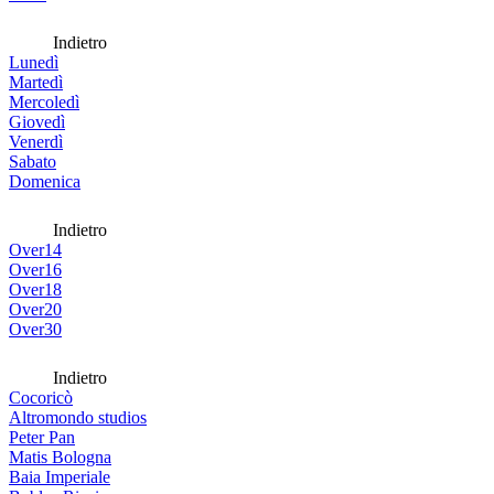
Indietro
Lunedì
Martedì
Mercoledì
Giovedì
Venerdì
Sabato
Domenica
Indietro
Over14
Over16
Over18
Over20
Over30
Indietro
Cocoricò
Altromondo studios
Peter Pan
Matis Bologna
Baia Imperiale