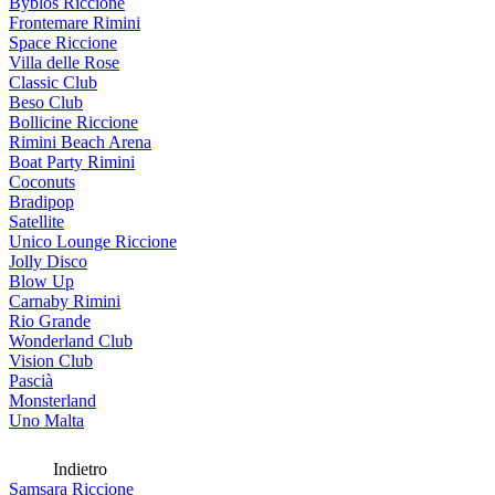
Byblos Riccione
Frontemare Rimini
Space Riccione
Villa delle Rose
Classic Club
Beso Club
Bollicine Riccione
Rimini Beach Arena
Boat Party Rimini
Coconuts
Bradipop
Satellite
Unico Lounge Riccione
Jolly Disco
Blow Up
Carnaby Rimini
Rio Grande
Wonderland Club
Vision Club
Pascià
Monsterland
Uno Malta
Indietro
Samsara Riccione