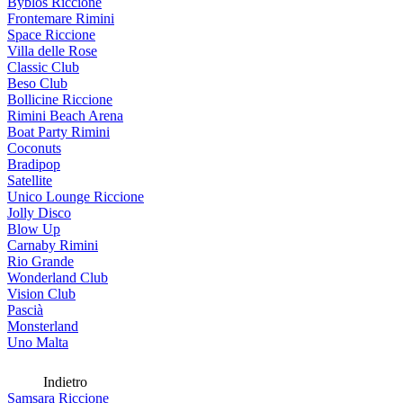
Byblos Riccione
Frontemare Rimini
Space Riccione
Villa delle Rose
Classic Club
Beso Club
Bollicine Riccione
Rimini Beach Arena
Boat Party Rimini
Coconuts
Bradipop
Satellite
Unico Lounge Riccione
Jolly Disco
Blow Up
Carnaby Rimini
Rio Grande
Wonderland Club
Vision Club
Pascià
Monsterland
Uno Malta
Indietro
Samsara Riccione