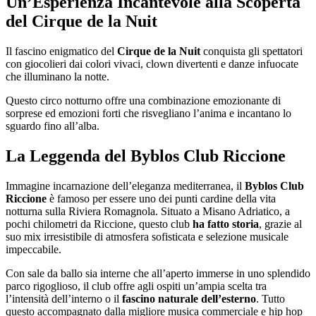
Un’Esperienza Incantevole alla Scoperta
del Cirque de la Nuit
Il fascino enigmatico del
Cirque de la Nuit
conquista gli spettatori
con giocolieri dai colori vivaci, clown divertenti e danze infuocate
che illuminano la notte.
Questo circo notturno offre una combinazione emozionante di
sorprese ed emozioni forti che risvegliano l’anima e incantano lo
sguardo fino all’alba.
La Leggenda del Byblos Club Riccione
Immagine incarnazione dell’eleganza mediterranea, il
Byblos Club
Riccione
è famoso per essere uno dei punti cardine della vita
notturna sulla Riviera Romagnola. Situato a Misano Adriatico, a
pochi chilometri da Riccione, questo club
ha fatto storia
, grazie al
suo mix irresistibile di atmosfera sofisticata e selezione musicale
impeccabile.
Con sale da ballo sia interne che all’aperto immerse in uno splendido
parco rigoglioso, il club offre agli ospiti un’ampia scelta tra
l’intensità dell’interno o il
fascino naturale dell’esterno
. Tutto
questo accompagnato dalla migliore musica commerciale e hip hop