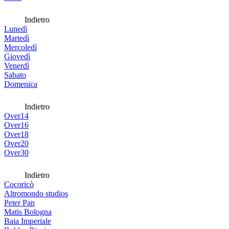
Indietro
Lunedì
Martedì
Mercoledì
Giovedì
Venerdì
Sabato
Domenica
Indietro
Over14
Over16
Over18
Over20
Over30
Indietro
Cocoricò
Altromondo studios
Peter Pan
Matis Bologna
Baia Imperiale