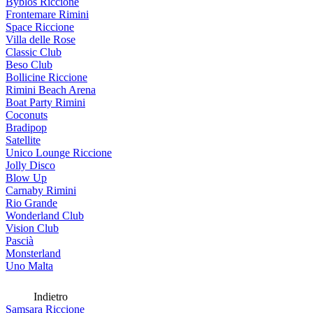
Byblos Riccione
Frontemare Rimini
Space Riccione
Villa delle Rose
Classic Club
Beso Club
Bollicine Riccione
Rimini Beach Arena
Boat Party Rimini
Coconuts
Bradipop
Satellite
Unico Lounge Riccione
Jolly Disco
Blow Up
Carnaby Rimini
Rio Grande
Wonderland Club
Vision Club
Pascià
Monsterland
Uno Malta
Indietro
Samsara Riccione