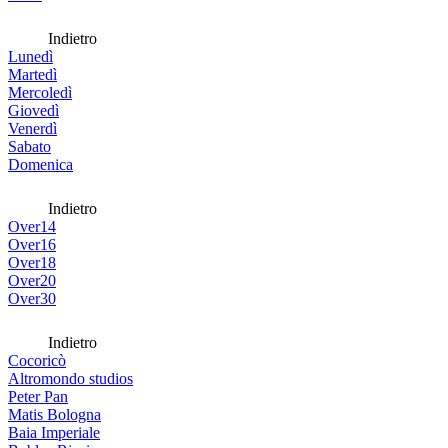
Indietro
Lunedì
Martedì
Mercoledì
Giovedì
Venerdì
Sabato
Domenica
Indietro
Over14
Over16
Over18
Over20
Over30
Indietro
Cocoricò
Altromondo studios
Peter Pan
Matis Bologna
Baia Imperiale