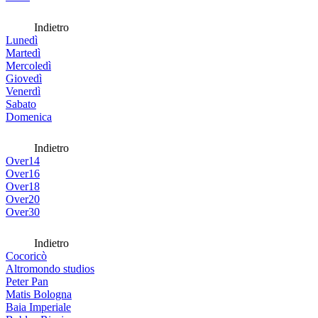
Indietro
Lunedì
Martedì
Mercoledì
Giovedì
Venerdì
Sabato
Domenica
Indietro
Over14
Over16
Over18
Over20
Over30
Indietro
Cocoricò
Altromondo studios
Peter Pan
Matis Bologna
Baia Imperiale