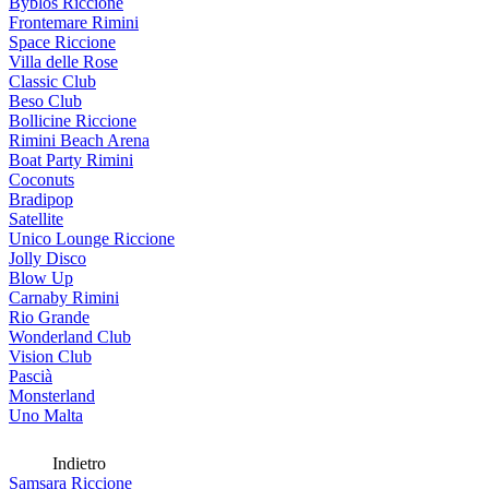
Byblos Riccione
Frontemare Rimini
Space Riccione
Villa delle Rose
Classic Club
Beso Club
Bollicine Riccione
Rimini Beach Arena
Boat Party Rimini
Coconuts
Bradipop
Satellite
Unico Lounge Riccione
Jolly Disco
Blow Up
Carnaby Rimini
Rio Grande
Wonderland Club
Vision Club
Pascià
Monsterland
Uno Malta
Indietro
Samsara Riccione