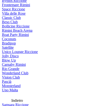
Byblos Riccione
Frontemare Rimini
Space Riccione
Villa delle Rose
Classic Club
Beso Club
Bollicine Riccione
Rimini Beach Arena
Boat Party Rimini
Coconuts
Bradipop
Satellite
Unico Lounge Riccione
Jolly Disco
Blow Up
Carnaby Rimini
Rio Grande
Wonderland Club
Vision Club
Pascià
Monsterland
Uno Malta
Indietro
Samsara Riccione