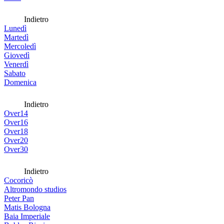
Indietro
Lunedì
Martedì
Mercoledì
Giovedì
Venerdì
Sabato
Domenica
Indietro
Over14
Over16
Over18
Over20
Over30
Indietro
Cocoricò
Altromondo studios
Peter Pan
Matis Bologna
Baia Imperiale