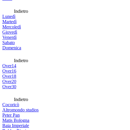
Indietro
Lunedì
Martedì
Mercoledì
Giovedì
Venerdì
Sabato
Domenica
Indietro
Over14
Over16
Over18
Over20
Over30
Indietro
Cocoricò
Altromondo studios
Peter Pan
Matis Bologna
Baia Imperiale