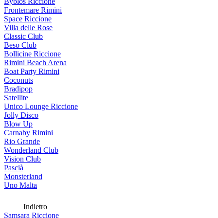
Byblos Riccione
Frontemare Rimini
Space Riccione
Villa delle Rose
Classic Club
Beso Club
Bollicine Riccione
Rimini Beach Arena
Boat Party Rimini
Coconuts
Bradipop
Satellite
Unico Lounge Riccione
Jolly Disco
Blow Up
Carnaby Rimini
Rio Grande
Wonderland Club
Vision Club
Pascià
Monsterland
Uno Malta
Indietro
Samsara Riccione