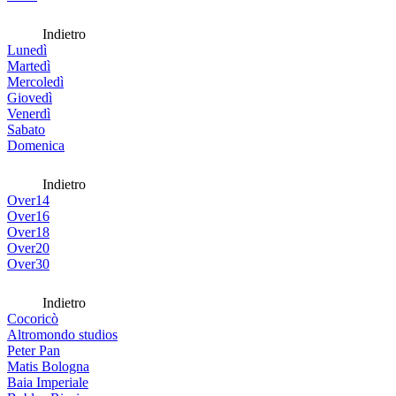
Indietro
Lunedì
Martedì
Mercoledì
Giovedì
Venerdì
Sabato
Domenica
Indietro
Over14
Over16
Over18
Over20
Over30
Indietro
Cocoricò
Altromondo studios
Peter Pan
Matis Bologna
Baia Imperiale