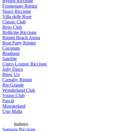
Byblos Riccione
Frontemare Rimini
Space Riccione
Villa delle Rose
Classic Club
Beso Club
Bollicine Riccione
Rimini Beach Arena
Boat Party Rimini
Coconuts
Bradipop
Satellite
Unico Lounge Riccione
Jolly Disco
Blow Up
Carnaby Rimini
Rio Grande
Wonderland Club
Vision Club
Pascià
Monsterland
Uno Malta
Indietro
Samsara Riccione