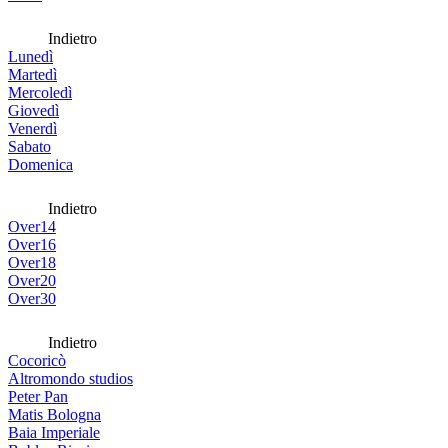
Indietro
Lunedì
Martedì
Mercoledì
Giovedì
Venerdì
Sabato
Domenica
Indietro
Over14
Over16
Over18
Over20
Over30
Indietro
Cocoricò
Altromondo studios
Peter Pan
Matis Bologna
Baia Imperiale