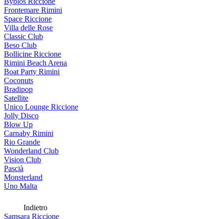
Byblos Riccione
Frontemare Rimini
Space Riccione
Villa delle Rose
Classic Club
Beso Club
Bollicine Riccione
Rimini Beach Arena
Boat Party Rimini
Coconuts
Bradipop
Satellite
Unico Lounge Riccione
Jolly Disco
Blow Up
Carnaby Rimini
Rio Grande
Wonderland Club
Vision Club
Pascià
Monsterland
Uno Malta
Indietro
Samsara Riccione