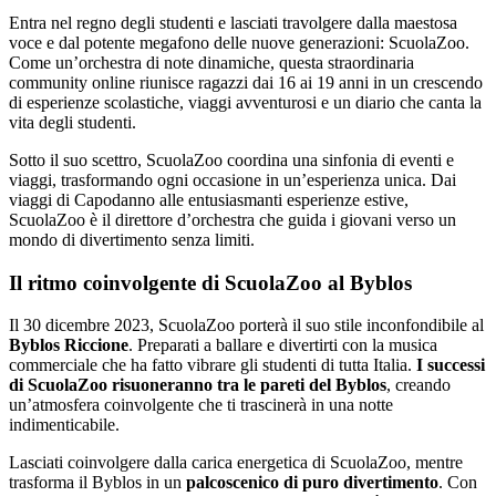
Entra nel regno degli studenti e lasciati travolgere dalla maestosa
voce e dal potente megafono delle nuove generazioni: ScuolaZoo.
Come un’orchestra di note dinamiche, questa straordinaria
community online riunisce ragazzi dai 16 ai 19 anni in un crescendo
di esperienze scolastiche, viaggi avventurosi e un diario che canta la
vita degli studenti.
Sotto il suo scettro, ScuolaZoo coordina una sinfonia di eventi e
viaggi, trasformando ogni occasione in un’esperienza unica. Dai
viaggi di Capodanno alle entusiasmanti esperienze estive,
ScuolaZoo è il direttore d’orchestra che guida i giovani verso un
mondo di divertimento senza limiti.
Il ritmo coinvolgente di ScuolaZoo al Byblos
Il 30 dicembre 2023, ScuolaZoo porterà il suo stile inconfondibile al
Byblos Riccione
. Preparati a ballare e divertirti con la musica
commerciale che ha fatto vibrare gli studenti di tutta Italia.
I successi
di ScuolaZoo risuoneranno tra le pareti del Byblos
, creando
un’atmosfera coinvolgente che ti trascinerà in una notte
indimenticabile.
Lasciati coinvolgere dalla carica energetica di ScuolaZoo, mentre
trasforma il Byblos in un
palcoscenico di puro divertimento
. Con