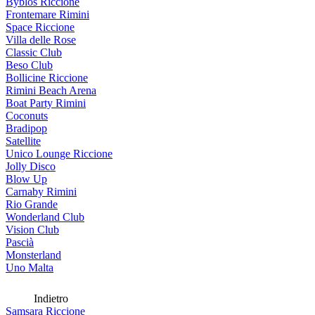
Byblos Riccione
Frontemare Rimini
Space Riccione
Villa delle Rose
Classic Club
Beso Club
Bollicine Riccione
Rimini Beach Arena
Boat Party Rimini
Coconuts
Bradipop
Satellite
Unico Lounge Riccione
Jolly Disco
Blow Up
Carnaby Rimini
Rio Grande
Wonderland Club
Vision Club
Pascià
Monsterland
Uno Malta
Indietro
Samsara Riccione