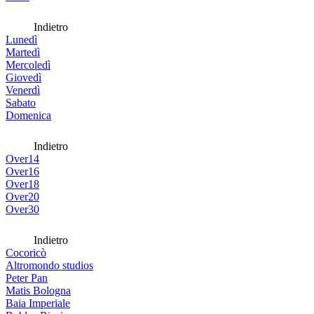
Indietro
Lunedì
Martedì
Mercoledì
Giovedì
Venerdì
Sabato
Domenica
Indietro
Over14
Over16
Over18
Over20
Over30
Indietro
Cocoricò
Altromondo studios
Peter Pan
Matis Bologna
Baia Imperiale