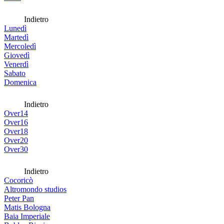
Indietro
Lunedì
Martedì
Mercoledì
Giovedì
Venerdì
Sabato
Domenica
Indietro
Over14
Over16
Over18
Over20
Over30
Indietro
Cocoricò
Altromondo studios
Peter Pan
Matis Bologna
Baia Imperiale