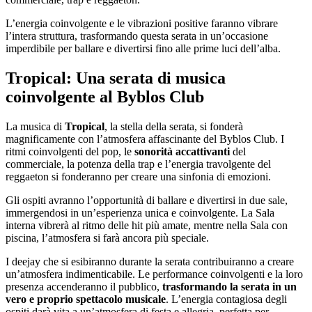
L’energia coinvolgente e le vibrazioni positive faranno vibrare
l’intera struttura, trasformando questa serata in un’occasione
imperdibile per ballare e divertirsi fino alle prime luci dell’alba.
Tropical: Una serata di musica
coinvolgente al Byblos Club
La musica di
Tropical
, la stella della serata, si fonderà
magnificamente con l’atmosfera affascinante del Byblos Club. I
ritmi coinvolgenti del pop, le
sonorità accattivanti
del
commerciale, la potenza della trap e l’energia travolgente del
reggaeton si fonderanno per creare una sinfonia di emozioni.
Gli ospiti avranno l’opportunità di ballare e divertirsi in due sale,
immergendosi in un’esperienza unica e coinvolgente. La Sala
interna vibrerà al ritmo delle hit più amate, mentre nella Sala con
piscina, l’atmosfera si farà ancora più speciale.
I deejay che si esibiranno durante la serata contribuiranno a creare
un’atmosfera indimenticabile. Le performance coinvolgenti e la loro
presenza accenderanno il pubblico,
trasformando la serata in un
vero e proprio spettacolo musicale
. L’energia contagiosa degli
ospiti darà vita a un’atmosfera di festa e allegria, perfetta per