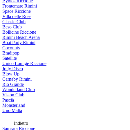
Byblos Riccione
Frontemare Rimini
Space Riccione
Villa delle Rose
Classic Club
Beso Club
Bollicine Riccione
Rimini Beach Arena
Boat Party Rimini
Coconuts
Bradipop
Satellite
Unico Lounge Riccione
Jolly Disco
Blow Up
Carnaby Rimini
Rio Grande
Wonderland Club
Vision Club
Pascià
Monsterland
Uno Malta
Indietro
Samsara Riccione