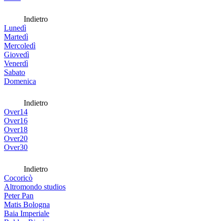
Indietro
Lunedì
Martedì
Mercoledì
Giovedì
Venerdì
Sabato
Domenica
Indietro
Over14
Over16
Over18
Over20
Over30
Indietro
Cocoricò
Altromondo studios
Peter Pan
Matis Bologna
Baia Imperiale