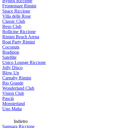
Byblos Riccione
Frontemare Rimini
Space Riccione
Villa delle Rose
Classic Club
Beso Club
Bollicine Riccione
Rimini Beach Arena
Boat Party Rimini
Coconuts
Bradipop
Satellite
Unico Lounge Riccione
Jolly Disco
Blow Up
Carnaby Rimini
Rio Grande
Wonderland Club
Vision Club
Pascià
Monsterland
Uno Malta
Indietro
Samsara Riccione