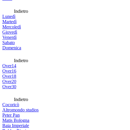
Indietro
Lunedì
Martedì
Mercoledì
Giovedì
Venerdì
Sabato
Domenica
Indietro
Over14
Over16
Over18
Over20
Over30
Indietro
Cocoricò
Altromondo studios
Peter Pan
Matis Bologna
Baia Imperiale