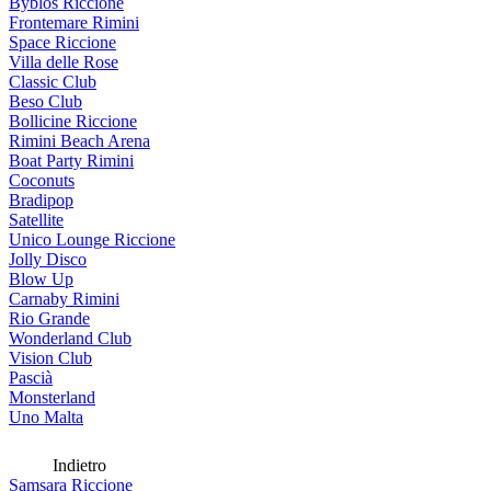
Byblos Riccione
Frontemare Rimini
Space Riccione
Villa delle Rose
Classic Club
Beso Club
Bollicine Riccione
Rimini Beach Arena
Boat Party Rimini
Coconuts
Bradipop
Satellite
Unico Lounge Riccione
Jolly Disco
Blow Up
Carnaby Rimini
Rio Grande
Wonderland Club
Vision Club
Pascià
Monsterland
Uno Malta
Indietro
Samsara Riccione