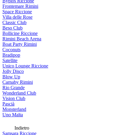
Byblos Riccione
Frontemare Rimini
Space Riccione
Villa delle Rose
Classic Club
Beso Club
Bollicine Riccione
Rimini Beach Arena
Boat Party Rimini
Coconuts
Bradipop
Satellite
Unico Lounge Riccione
Jolly Disco
Blow Up
Carnaby Rimini
Rio Grande
Wonderland Club
Vision Club
Pascià
Monsterland
Uno Malta
Indietro
Samsara Riccione