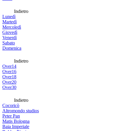
Indietro
Lunedì
Martedì
Mercoledì
Giovedì
Venerdì
Sabato
Domenica
Indietro
Over14
Over16
Over18
Over20
Over30
Indietro
Cocoricò
Altromondo studios
Peter Pan
Matis Bologna
Baia Imperiale