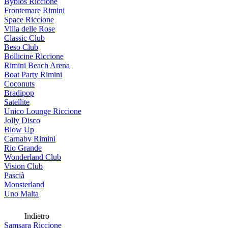
Byblos Riccione
Frontemare Rimini
Space Riccione
Villa delle Rose
Classic Club
Beso Club
Bollicine Riccione
Rimini Beach Arena
Boat Party Rimini
Coconuts
Bradipop
Satellite
Unico Lounge Riccione
Jolly Disco
Blow Up
Carnaby Rimini
Rio Grande
Wonderland Club
Vision Club
Pascià
Monsterland
Uno Malta
Indietro
Samsara Riccione