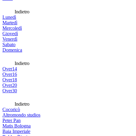
Indietro
Lunedì
Martedì
Mercoledì
Giovedì
Venerdì
Sabato
Domenica
Indietro
Over14
Over16
Over18
Over20
Over30
Indietro
Cocoricò
Altromondo studios
Peter Pan
Matis Bologna
Baia Imperiale