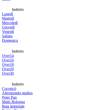
Indietro
Lunedì
Martedì
Mercoledì
Giovedì
Venerdì
Sabato
Domenica
Indietro
Over14
Over16
Over18
Over20
Over30
Indietro
Cocoricò
Altromondo studios
Peter Pan
Matis Bologna
Baia Imperiale