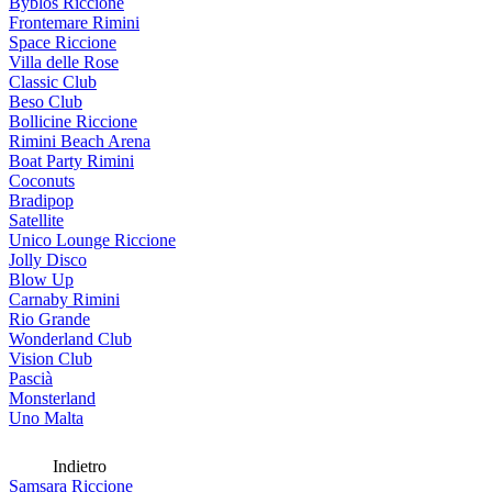
Byblos Riccione
Frontemare Rimini
Space Riccione
Villa delle Rose
Classic Club
Beso Club
Bollicine Riccione
Rimini Beach Arena
Boat Party Rimini
Coconuts
Bradipop
Satellite
Unico Lounge Riccione
Jolly Disco
Blow Up
Carnaby Rimini
Rio Grande
Wonderland Club
Vision Club
Pascià
Monsterland
Uno Malta
Indietro
Samsara Riccione