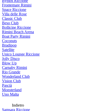
Byblos Riccione
Frontemare Rimini
Space Riccione
Villa delle Rose
Classic Club
Beso Club
Bollicine Riccione
Rimini Beach Arena
Boat Party Rimini
Coconuts
Bradipop
Satellite
Unico Lounge Riccione
Jolly Disco
Blow Up
Carnaby Rimini
Rio Grande
Wonderland Club
Vision Club
Pascià
Monsterland
Uno Malta
Indietro
Samsara Riccione