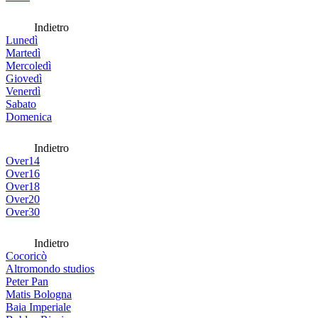
Indietro
Lunedì
Martedì
Mercoledì
Giovedì
Venerdì
Sabato
Domenica
Indietro
Over14
Over16
Over18
Over20
Over30
Indietro
Cocoricò
Altromondo studios
Peter Pan
Matis Bologna
Baia Imperiale