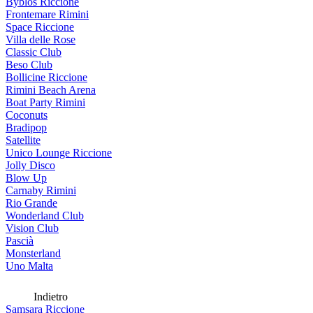
Byblos Riccione
Frontemare Rimini
Space Riccione
Villa delle Rose
Classic Club
Beso Club
Bollicine Riccione
Rimini Beach Arena
Boat Party Rimini
Coconuts
Bradipop
Satellite
Unico Lounge Riccione
Jolly Disco
Blow Up
Carnaby Rimini
Rio Grande
Wonderland Club
Vision Club
Pascià
Monsterland
Uno Malta
Indietro
Samsara Riccione