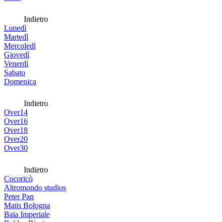
Indietro
Lunedì
Martedì
Mercoledì
Giovedì
Venerdì
Sabato
Domenica
Indietro
Over14
Over16
Over18
Over20
Over30
Indietro
Cocoricò
Altromondo studios
Peter Pan
Matis Bologna
Baia Imperiale