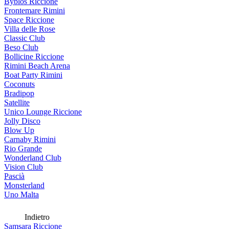
Byblos Riccione
Frontemare Rimini
Space Riccione
Villa delle Rose
Classic Club
Beso Club
Bollicine Riccione
Rimini Beach Arena
Boat Party Rimini
Coconuts
Bradipop
Satellite
Unico Lounge Riccione
Jolly Disco
Blow Up
Carnaby Rimini
Rio Grande
Wonderland Club
Vision Club
Pascià
Monsterland
Uno Malta
Indietro
Samsara Riccione