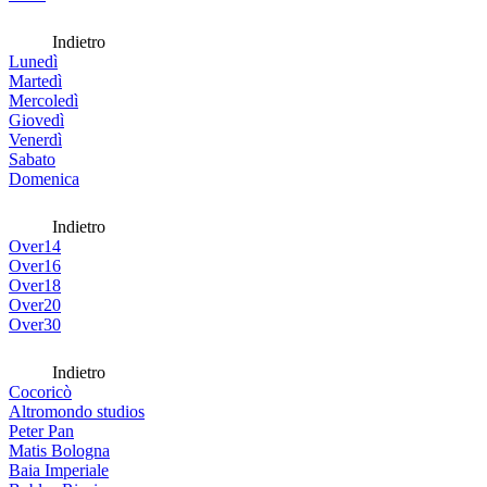
Indietro
Lunedì
Martedì
Mercoledì
Giovedì
Venerdì
Sabato
Domenica
Indietro
Over14
Over16
Over18
Over20
Over30
Indietro
Cocoricò
Altromondo studios
Peter Pan
Matis Bologna
Baia Imperiale