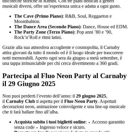
discoteche storiche di Rimini. Con tre piani dedicati a generi
musicali diversi, offre un’esperienza unica e adatta a ogni gusto.
The Cave (Primo Piano)
: R&B, Soul, Reggaeton e
Moombahton.
The Dance Area (Secondo Piano)
: Dance, House ed EDM.
The Party Zone (Terzo Piano)
: Pop anni ’80 e ’90,
Rock’n’Roll e ritmi latini.
Grazie alla sua atmosfera accogliente e cosmopolita, il Carnaby
attira giovani da tutto il mondo ed è il luogo ideale per trascorrere
notti memorabili. Aperto ogni sera da giugno a metà settembre, è
una tappa irrinunciabile per chi cerca divertimento a 360 gradi.
Partecipa al Fluo Neon Party al Carnaby
il 29 Giugno 2025
Non puoi perderti l’evento dell’anno: il
29 giugno 2025
,
il
Carnaby Club
ti aspetta per il
Fluo Neon Party
. Aspettati
decorazioni neon, animazione coinvolgente e una line-up musicale
che ti farà ballare fino all’alba.
Acquista subito i tuoi biglietti online
: ⬩ Accesso garantito
senza code ⬩ Ingresso veloce e sicuro.