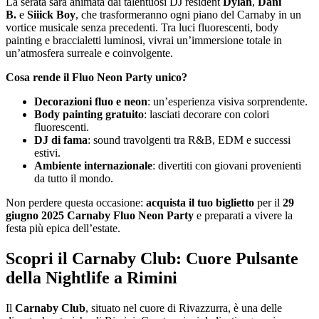
La serata sarà animata dai talentuosi DJ resident
Dylan
,
Dani
B.
e
Siiick Boy
, che trasformeranno ogni piano del Carnaby in un
vortice musicale senza precedenti. Tra luci fluorescenti, body
painting e braccialetti luminosi, vivrai un’immersione totale in
un’atmosfera surreale e coinvolgente.
Cosa rende il Fluo Neon Party unico?
Decorazioni fluo e neon
: un’esperienza visiva sorprendente.
Body painting gratuito
: lasciati decorare con colori
fluorescenti.
DJ di fama
: sound travolgenti tra R&B, EDM e successi
estivi.
Ambiente internazionale
: divertiti con giovani provenienti
da tutto il mondo.
Non perdere questa occasione:
acquista il tuo biglietto
per il
29
giugno 2025 Carnaby Fluo Neon Party
e preparati a vivere la
festa più epica dell’estate.
Scopri il Carnaby Club: Cuore Pulsante
della Nightlife a Rimini
Il
Carnaby Club
, situato nel cuore di Rivazzurra, è una delle